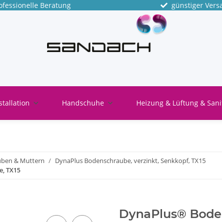
fessionelle Beratung
günstiger Vers
stallation
Handschuhe
Heizung & Lüftung & Sani
uben & Muttern
DynaPlus Bodenschraube, verzinkt, Senkkopf, TX15
e, TX15
DynaPlus® Bode