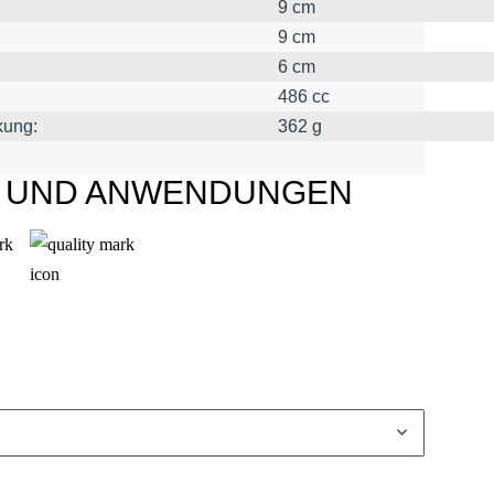
9 cm
9 cm
6 cm
486 cc
kung:
362 g
L UND ANWENDUNGEN