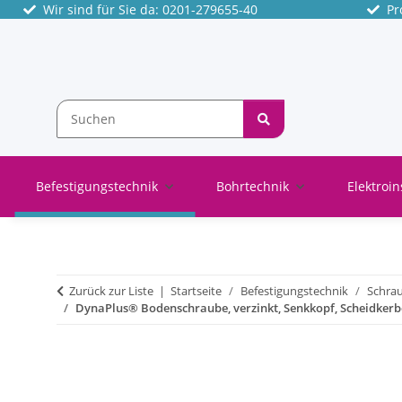
Wir sind für Sie da: 0201-279655-40
Pro
Befestigungstechnik
Bohrtechnik
Elektroin
Zurück zur Liste
Startseite
Befestigungstechnik
Schra
DynaPlus® Bodenschraube, verzinkt, Senkkopf, Scheidkerb