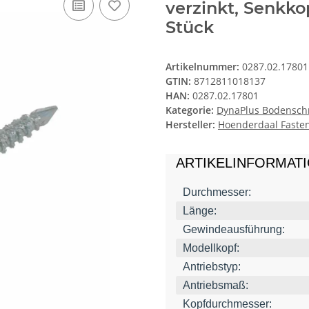
verzinkt, Senkko
Stück
Artikelnummer:
0287.02.17801
GTIN:
8712811018137
HAN:
0287.02.17801
Kategorie:
DynaPlus Bodenschr
Hersteller:
Hoenderdaal Fasten
ARTIKELINFORMAT
Durchmesser:
Länge:
Gewindeausführung:
Modellkopf:
Antriebstyp:
Antriebsmaß:
Kopfdurchmesser: