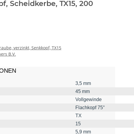
pf, Scheidkerbe, TX15, 200
aube, verzinkt, Senkkopf, TX15
ers B.V.
IONEN
3,5 mm
45 mm
Vollgewinde
Flachkopf 75°
TX
15
5,9 mm