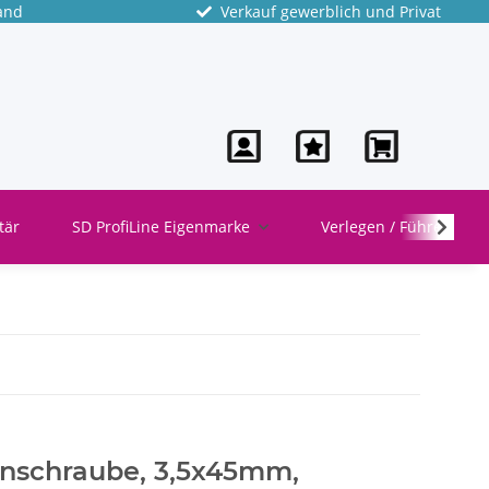
and
Verkauf gewerblich und Privat
tär
SD ProfiLine Eigenmarke
Verlegen / Führen
nschraube, 3,5x45mm,