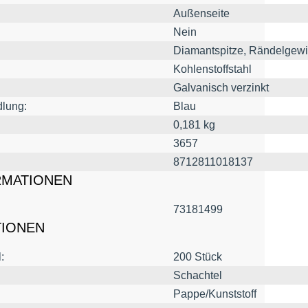
Außenseite
Nein
Diamantspitze, Rändelgew
Kohlenstoffstahl
Galvanisch verzinkt
lung:
Blau
0,181 kg
3657
8712811018137
RMATIONEN
73181499
TIONEN
:
200 Stück
Schachtel
Pappe/Kunststoff