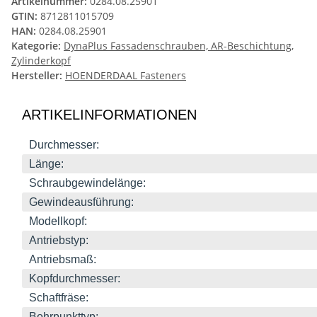
Artikelnummer:
0284.08.25901
GTIN:
8712811015709
HAN:
0284.08.25901
Kategorie:
DynaPlus Fassadenschrauben, AR-Beschichtung,
Zylinderkopf
Hersteller:
HOENDERDAAL Fasteners
ARTIKELINFORMATIONEN
Durchmesser:
Länge:
Schraubgewindelänge:
Gewindeausführung:
Modellkopf:
Antriebstyp:
Antriebsmaß:
Kopfdurchmesser:
Schaftfräse:
Bohrpunkttyp: