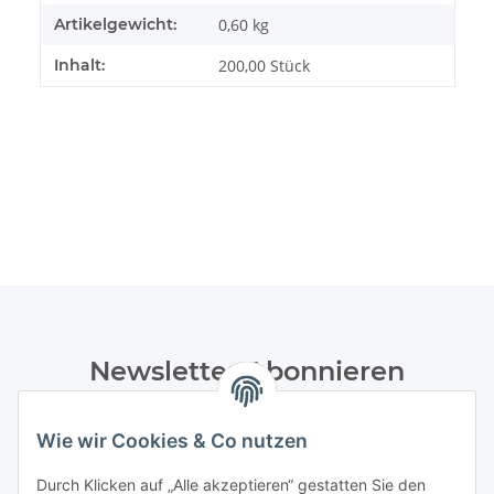
Artikelgewicht:
0,60
kg
Inhalt:
200,00 Stück
Newsletter Abonnieren
Bitte senden Sie mir entsprechend Ihrer
Datenschutzerklärung
regelmäßig und jederzeit widerruflich
Wie wir Cookies & Co nutzen
Informationen zu Ihrem Produktsortiment per E-Mail zu.
Durch Klicken auf „Alle akzeptieren“ gestatten Sie den