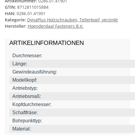
Artikelnummer:
0286.01.41901
GTIN:
8712811015884
HAN:
0286.01.41901
Kategorie:
DynaPlus Holzschrauben, Tellerkopf, verzinkt
Hersteller:
Hoenderdaal Fasteners B.V.
ARTIKELINFORMATIONEN
Durchmesser:
Länge:
Gewindeausführung:
Modellkopf:
Antriebstyp:
Antriebsmaß:
Kopfdurchmesser:
Schaftfräse:
Bohrpunkttyp:
Material: