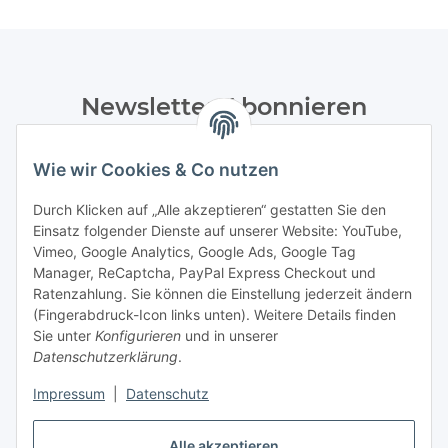
Newsletter Abonnieren
Bitte senden Sie mir entsprechend Ihrer
Datenschutzerklärung
regelmäßig und jederzeit widerruflich
Wie wir Cookies & Co nutzen
Informationen zu Ihrem Produktsortiment per E-Mail zu.
Durch Klicken auf „Alle akzeptieren“ gestatten Sie den
Einsatz folgender Dienste auf unserer Website: YouTube,
Abonnieren
Vimeo, Google Analytics, Google Ads, Google Tag
Manager, ReCaptcha, PayPal Express Checkout und
Informationen
Ratenzahlung. Sie können die Einstellung jederzeit ändern
(Fingerabdruck-Icon links unten). Weitere Details finden
Sie unter
Konfigurieren
und in unserer
Datenschutzerklärung
.
Gesetzliche Informationen
Impressum
|
Datenschutz
Vertrag widerrufen
Alle akzeptieren