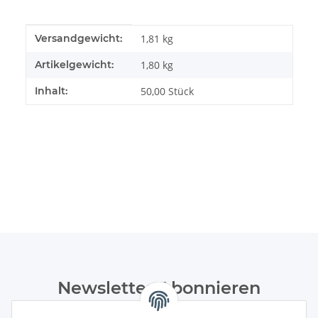
Produkteigenschaft
Wert
Versandgewicht:
1,81 kg
Artikelgewicht:
1,80
kg
Inhalt:
50,00 Stück
Newsletter Abonnieren
Bitte senden Sie mir entsprechend Ihrer