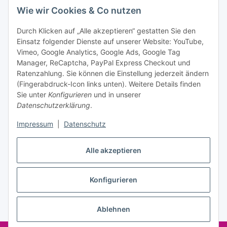
Datenschutzerklärung
regelmäßig und jederzeit widerruflich
Wie wir Cookies & Co nutzen
Informationen zu Ihrem Produktsortiment per E-Mail zu.
Durch Klicken auf „Alle akzeptieren“ gestatten Sie den
Einsatz folgender Dienste auf unserer Website: YouTube,
Abonnieren
Vimeo, Google Analytics, Google Ads, Google Tag
Manager, ReCaptcha, PayPal Express Checkout und
Informationen
Ratenzahlung. Sie können die Einstellung jederzeit ändern
(Fingerabdruck-Icon links unten). Weitere Details finden
Sie unter
Konfigurieren
und in unserer
Datenschutzerklärung
.
Gesetzliche Informationen
Impressum
|
Datenschutz
Vertrag widerrufen
Alle akzeptieren
Konfigurieren
* Alle Preise inkl. gesetzlicher USt., zzgl.
Versand
Ablehnen