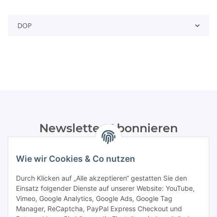
DOP
Newsletter Abonnieren
Bitte senden Sie mir entsprechend Ihrer
Datenschutzerklärung
regelmäßig und jederzeit widerruflich
Wie wir Cookies & Co nutzen
Informationen zu Ihrem Produktsortiment per E-Mail zu.
Durch Klicken auf „Alle akzeptieren“ gestatten Sie den
Einsatz folgender Dienste auf unserer Website: YouTube,
Abonnieren
Vimeo, Google Analytics, Google Ads, Google Tag
Manager, ReCaptcha, PayPal Express Checkout und