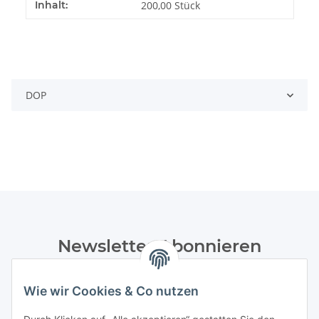
Inhalt:
200,00 Stück
DOP
Newsletter Abonnieren
Bitte senden Sie mir entsprechend Ihrer
Datenschutzerklärung
regelmäßig und jederzeit widerruflich
Wie wir Cookies & Co nutzen
Informationen zu Ihrem Produktsortiment per E-Mail zu.