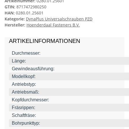
Artikelnummer:
0280.01.25601
GTIN:
8717472980250
HAN:
0280.01.25601
Kategorie:
DynaPlus Universalschrauben PZD
Hersteller:
Hoenderdaal Fasteners B.V.
ARTIKELINFORMATIONEN
Durchmesser:
Länge:
Gewindeausführung:
Modellkopf:
Antriebstyp:
Antriebsmaß:
Kopfdurchmesser:
Fräsrippen:
Schaftfräse:
Bohrpunkttyp: