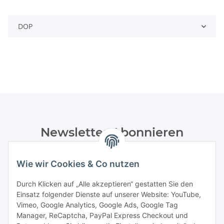
DOP
Newsletter Abonnieren
Bitte senden Sie mir entsprechend Ihrer
Datenschutzerklärung
regelmäßig und jederzeit widerruflich
Wie wir Cookies & Co nutzen
Informationen zu Ihrem Produktsortiment per E-Mail zu.
Durch Klicken auf „Alle akzeptieren“ gestatten Sie den
Einsatz folgender Dienste auf unserer Website: YouTube,
Abonnieren
Vimeo, Google Analytics, Google Ads, Google Tag
Manager, ReCaptcha, PayPal Express Checkout und