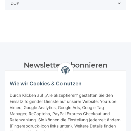
DOP
Newsletter Abonnieren
Bitte senden Sie mir entsprechend Ihrer
Datenschutzerklärung
regelmäßig und jederzeit widerruflich
Wie wir Cookies & Co nutzen
Informationen zu Ihrem Produktsortiment per E-Mail zu.
Durch Klicken auf „Alle akzeptieren“ gestatten Sie den
Einsatz folgender Dienste auf unserer Website: YouTube,
Abonnieren
Vimeo, Google Analytics, Google Ads, Google Tag
Manager, ReCaptcha, PayPal Express Checkout und
Informationen
Ratenzahlung. Sie können die Einstellung jederzeit ändern
(Fingerabdruck-Icon links unten). Weitere Details finden