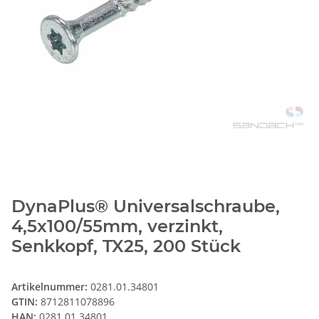
DynaPlus® Universalschraube,
4,5x100/55mm, verzinkt,
Senkkopf, TX25, 200 Stück
Artikelnummer:
0281.01.34801
GTIN:
8712811078896
HAN:
0281.01.34801