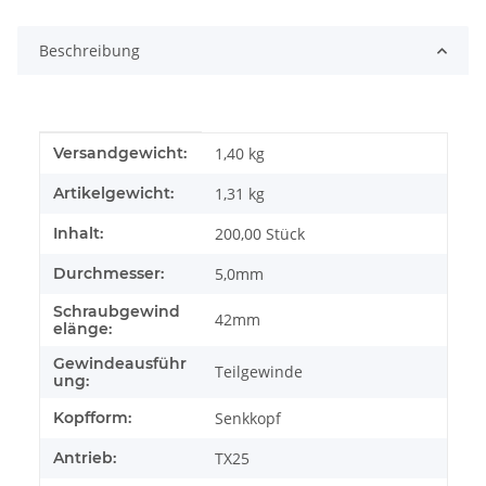
Beschreibung
Produkteigenschaft
Wert
Versandgewicht:
1,40 kg
Artikelgewicht:
1,31
kg
Inhalt:
200,00 Stück
Durchmesser:
5,0mm
Schraubgewind
42mm
elänge:
Gewindeausführ
Teilgewinde
ung:
Kopfform:
Senkkopf
Antrieb:
TX25