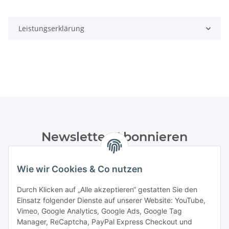
Leistungserklärung
Newsletter Abonnieren
Bitte senden Sie mir entsprechend Ihrer
Datenschutzerklärung
regelmäßig und jederzeit widerruflich
Wie wir Cookies & Co nutzen
Informationen zu Ihrem Produktsortiment per E-Mail zu.
Durch Klicken auf „Alle akzeptieren“ gestatten Sie den
Einsatz folgender Dienste auf unserer Website: YouTube,
Abonnieren
Vimeo, Google Analytics, Google Ads, Google Tag
Manager, ReCaptcha, PayPal Express Checkout und