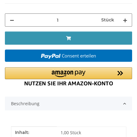
Stück
Consent erteilen
Beschreibung
Produkteigenschaft
Wert
Inhalt:
1,00 Stück