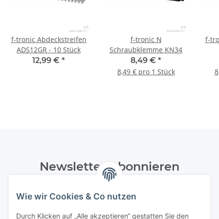
f-tronic Abdeckstreifen
f-tronic N
f-tr
ADS12GR - 10 Stück
Schraubklemme KN34
12,99 €
*
8,49 €
*
8,49 € pro 1 Stück
8
Newsletter Abonnieren
Bitte senden Sie mir entsprechend Ihrer
Wie wir Cookies & Co nutzen
Datenschutzerklärung
regelmäßig und jederzeit widerruflich
Informationen zu Ihrem Produktsortiment per E-Mail zu.
Durch Klicken auf „Alle akzeptieren“ gestatten Sie den