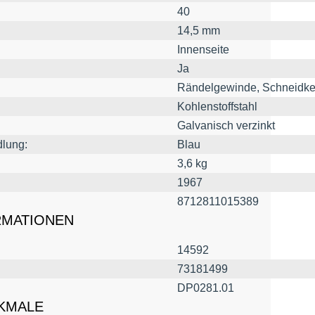
40
14,5 mm
Innenseite
Ja
Rändelgewinde, Schneidke
Kohlenstoffstahl
Galvanisch verzinkt
lung:
Blau
3,6 kg
1967
8712811015389
RMATIONEN
14592
73181499
DP0281.01
KMALE