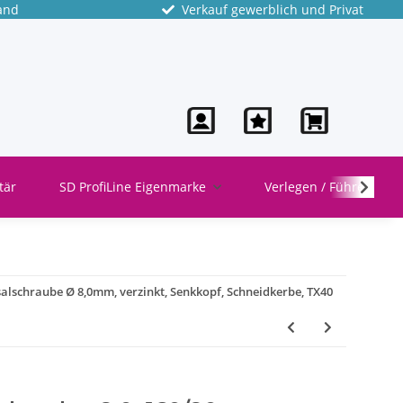
and
Verkauf gewerblich und Privat
tär
SD ProfiLine Eigenmarke
Verlegen / Führen
alschraube Ø 8,0mm, verzinkt, Senkkopf, Schneidkerbe, TX40