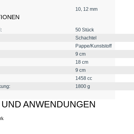
10, 12 mm
TIONEN
:
50 Stück
Schachtel
Pappe/Kunststoff
9 cm
18 cm
9 cm
1458 cc
kung:
1800 g
L UND ANWENDUNGEN