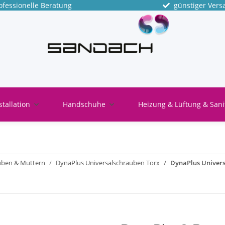
fessionelle Beratung
günstiger Vers
stallation
Handschuhe
Heizung & Lüftung & Sani
uben & Muttern
DynaPlus Universalschrauben Torx
DynaPlus Univers