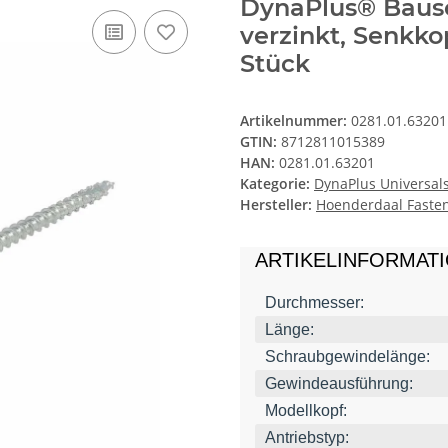
DynaPlus® Baus
verzinkt, Senkko
Stück
Artikelnummer:
0281.01.63201
GTIN:
8712811015389
HAN:
0281.01.63201
Kategorie:
DynaPlus Universal
Hersteller:
Hoenderdaal Fasten
ARTIKELINFORMAT
Durchmesser:
Länge:
Schraubgewindelänge:
Gewindeausführung:
Modellkopf:
Antriebstyp: