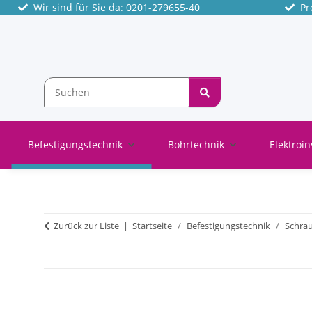
Wir sind für Sie da: 0201-279655-40
Pro
Befestigungstechnik
Bohrtechnik
Elektroin
Zurück zur Liste
Startseite
Befestigungstechnik
Schra