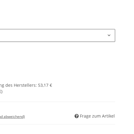
g des Herstellers
:
53,17 €
€
)
Frage zum Artikel
nd abweichend)