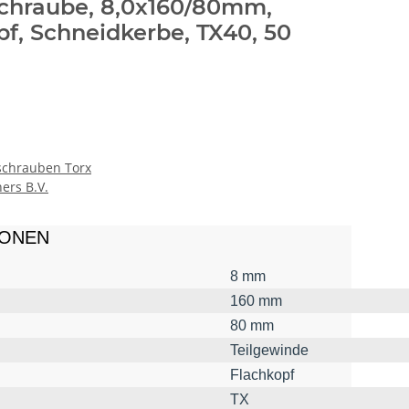
chraube, 8,0x160/80mm,
pf, Schneidkerbe, TX40, 50
schrauben Torx
ers B.V.
IONEN
8 mm
160 mm
80 mm
Teilgewinde
Flachkopf
TX