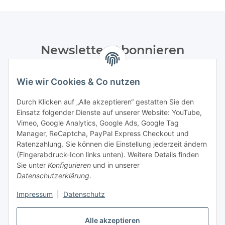
Newsletter Abonnieren
Bitte senden Sie mir entsprechend Ihrer
Wie wir Cookies & Co nutzen
Datenschutzerklärung
regelmäßig und jederzeit widerruflich
Informationen zu Ihrem Produktsortiment per E-Mail zu.
Durch Klicken auf „Alle akzeptieren“ gestatten Sie den
Einsatz folgender Dienste auf unserer Website: YouTube,
Abonnieren
Vimeo, Google Analytics, Google Ads, Google Tag
Manager, ReCaptcha, PayPal Express Checkout und
Informationen
Ratenzahlung. Sie können die Einstellung jederzeit ändern
(Fingerabdruck-Icon links unten). Weitere Details finden
Sie unter
Konfigurieren
und in unserer
Datenschutzerklärung
.
Gesetzliche Informationen
Impressum
|
Datenschutz
Vertrag widerrufen
Alle akzeptieren