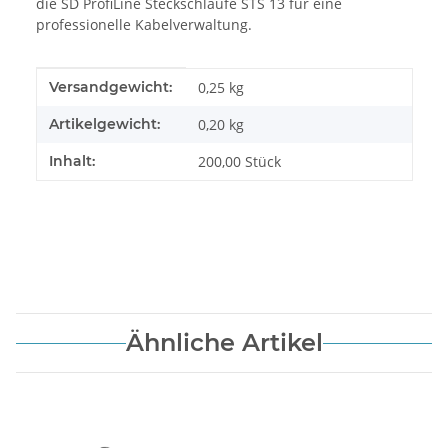
die SD ProfiLine Steckschlaufe STS 13 für eine
professionelle Kabelverwaltung.
Produkteigenschaft
Wert
Versandgewicht:
0,25 kg
Artikelgewicht:
0,20
kg
Inhalt:
200,00 Stück
Ähnliche Artikel