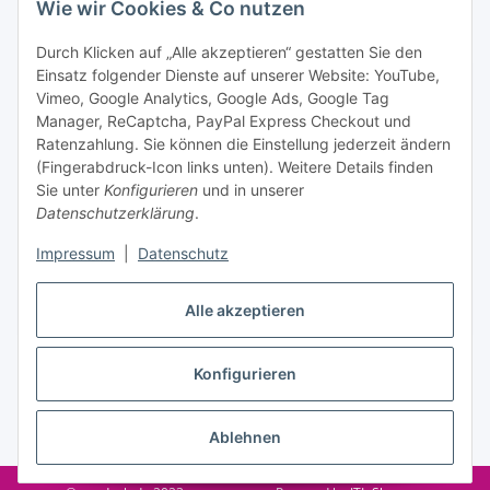
Wie wir Cookies & Co nutzen
Datenschutzerklärung
regelmäßig und jederzeit widerruflich
Informationen zu Ihrem Produktsortiment per E-Mail zu.
Durch Klicken auf „Alle akzeptieren“ gestatten Sie den
Einsatz folgender Dienste auf unserer Website: YouTube,
Abonnieren
Vimeo, Google Analytics, Google Ads, Google Tag
Manager, ReCaptcha, PayPal Express Checkout und
Ratenzahlung. Sie können die Einstellung jederzeit ändern
Informationen
(Fingerabdruck-Icon links unten). Weitere Details finden
Sie unter
Konfigurieren
und in unserer
Datenschutzerklärung
.
Gesetzliche Informationen
Impressum
|
Datenschutz
Alle akzeptieren
Vertrag widerrufen
Konfigurieren
Ablehnen
* Alle Preise inkl. gesetzlicher USt., zzgl.
Versand