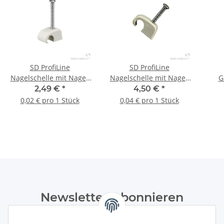
SD ProfiLine
SD ProfiLine
Nagelschelle mit Nagel,
Nagelschelle mit Nagel,
G
4-7 mm / 25 mm, 100
10-14 mm / 25 mm, 100
Sort
2,49 €
*
4,50 €
*
Stück
Stück
0,02 € pro 1 Stück
0,04 € pro 1 Stück
Newsletter Abonnieren
Bitte senden Sie mir entsprechend Ihrer