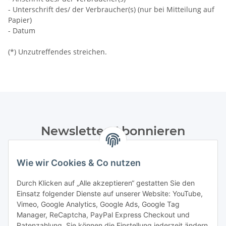
- Unterschrift des/ der Verbraucher(s) (nur bei Mitteilung auf
Papier)
- Datum
(*) Unzutreffendes streichen.
Newsletter Abonnieren
Bitte senden Sie mir entsprechend Ihrer
Datenschutzerklärung
regelmäßig und jederzeit widerruflich
Wie wir Cookies & Co nutzen
Informationen zu Ihrem Produktsortiment per E-Mail zu.
Durch Klicken auf „Alle akzeptieren“ gestatten Sie den
Einsatz folgender Dienste auf unserer Website: YouTube,
Abonnieren
Vimeo, Google Analytics, Google Ads, Google Tag
Manager, ReCaptcha, PayPal Express Checkout und
Informationen
Ratenzahlung. Sie können die Einstellung jederzeit ändern