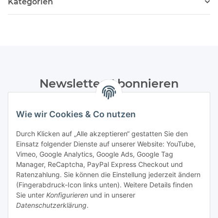
Kategorien
Newsletter Abonnieren
Bitte senden Sie mir entsprechend Ihrer
Wie wir Cookies & Co nutzen
Datenschutzerklärung
regelmäßig und jederzeit widerruflich
Informationen zu Ihrem Produktsortiment per E-Mail zu.
Durch Klicken auf „Alle akzeptieren“ gestatten Sie den
Einsatz folgender Dienste auf unserer Website: YouTube,
Abonnieren
Vimeo, Google Analytics, Google Ads, Google Tag
Manager, ReCaptcha, PayPal Express Checkout und
Informationen
Ratenzahlung. Sie können die Einstellung jederzeit ändern
(Fingerabdruck-Icon links unten). Weitere Details finden
Sie unter
Konfigurieren
und in unserer
Datenschutzerklärung
.
Gesetzliche Informationen