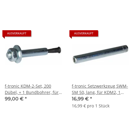
AUSVERKAUFT
AUSVERKAUFT
f-tronic KDM-2-Set, 200
f-tronic Setzwerkzeug SWM-
Dübel, + 1 Bundbohrer, für
SM 50, lang, für KDM2, 1
Sammelhalter
Stück
99,00 €
*
16,99 €
*
KSM15/KSM30
16,99 € pro 1 Stück