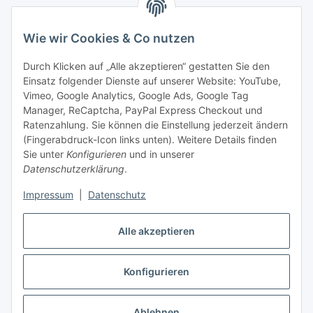
Bitte senden Sie mir entsprechend Ihrer
Wie wir Cookies & Co nutzen
Datenschutzerklärung
regelmäßig und jederzeit widerruflich
Informationen zu Ihrem Produktsortiment per E-Mail zu.
Durch Klicken auf „Alle akzeptieren“ gestatten Sie den
Einsatz folgender Dienste auf unserer Website: YouTube,
Abonnieren
Vimeo, Google Analytics, Google Ads, Google Tag
Manager, ReCaptcha, PayPal Express Checkout und
Informationen
Ratenzahlung. Sie können die Einstellung jederzeit ändern
(Fingerabdruck-Icon links unten). Weitere Details finden
Sie unter
Konfigurieren
und in unserer
Datenschutzerklärung
.
Gesetzliche Informationen
Impressum
|
Datenschutz
Vertrag widerrufen
Alle akzeptieren
Konfigurieren
* Alle Preise inkl. gesetzlicher USt., zzgl.
Versand
Ablehnen