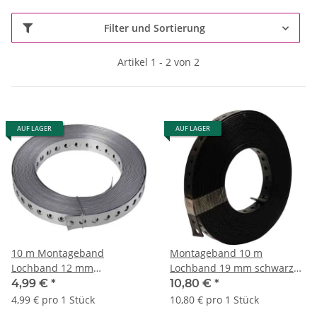
Filter und Sortierung
Artikel 1 - 2 von 2
AUF LAGER
AUF LAGER
10 m Montageband
Montageband 10 m
Lochband 12 mm
Lochband 19 mm schwarz
silber/grau verzinkt - 1 Stück
kunststoffummantelt
4,99 €
*
10,80 €
*
4,99 € pro 1 Stück
10,80 € pro 1 Stück