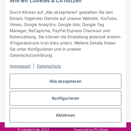
Wie wir Cookies & Co nutzen
Datenschutzerklärung
regelmäßig und jederzeit widerruflich
Informationen zu Ihrem Produktsortiment per E-Mail zu.
Durch Klicken auf „Alle akzeptieren“ gestatten Sie den
Einsatz folgender Dienste auf unserer Website: YouTube,
Abonnieren
Vimeo, Google Analytics, Google Ads, Google Tag
Manager, ReCaptcha, PayPal Express Checkout und
Informationen
Ratenzahlung. Sie können die Einstellung jederzeit ändern
(Fingerabdruck-Icon links unten). Weitere Details finden
Sie unter
Konfigurieren
und in unserer
Datenschutzerklärung
.
Gesetzliche Informationen
Impressum
|
Datenschutz
Vertrag widerrufen
Alle akzeptieren
Konfigurieren
* Alle Preise inkl. gesetzlicher USt., zzgl.
Versand
Ablehnen
© sandach.de 2023
Powered by
JTL-Shop