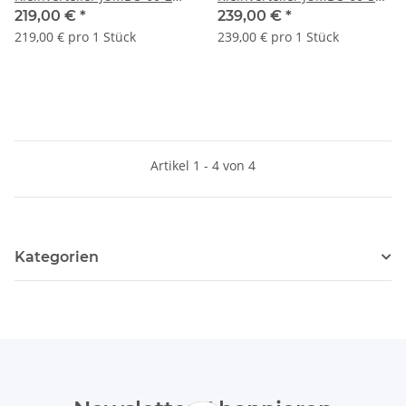
Twin, 2-reihig,
Twin, 3-reihig,
219,00 €
*
239,00 €
*
Kommunikationsfeld, WLAN-
Kommunikationsfeld, WLAN-
219,00 € pro 1 Stück
239,00 € pro 1 Stück
Tür
Tür
Artikel 1 - 4 von 4
Kategorien