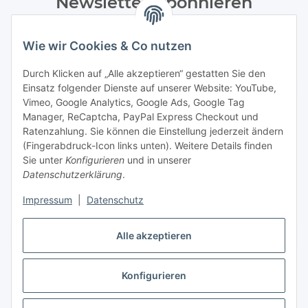
Newsletter Abonnieren
Bitte senden Sie mir entsprechend Ihrer
Wie wir Cookies & Co nutzen
Datenschutzerklärung
regelmäßig und jederzeit widerruflich
Informationen zu Ihrem Produktsortiment per E-Mail zu.
Durch Klicken auf „Alle akzeptieren“ gestatten Sie den
Einsatz folgender Dienste auf unserer Website: YouTube,
Abonnieren
Vimeo, Google Analytics, Google Ads, Google Tag
Manager, ReCaptcha, PayPal Express Checkout und
Informationen
Ratenzahlung. Sie können die Einstellung jederzeit ändern
(Fingerabdruck-Icon links unten). Weitere Details finden
Sie unter
Konfigurieren
und in unserer
Datenschutzerklärung
.
Gesetzliche Informationen
Impressum
|
Datenschutz
Vertrag widerrufen
Alle akzeptieren
Konfigurieren