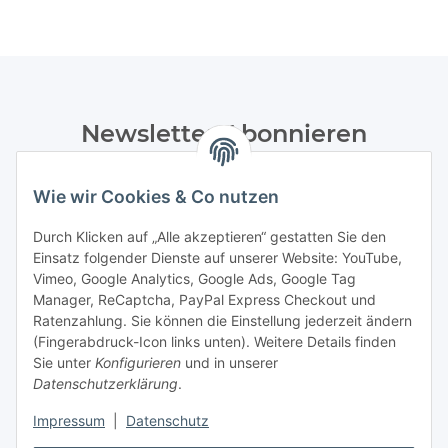
Newsletter Abonnieren
Bitte senden Sie mir entsprechend Ihrer
Datenschutzerklärung
regelmäßig und jederzeit widerruflich
Wie wir Cookies & Co nutzen
Informationen zu Ihrem Produktsortiment per E-Mail zu.
Durch Klicken auf „Alle akzeptieren“ gestatten Sie den
Einsatz folgender Dienste auf unserer Website: YouTube,
Abonnieren
Vimeo, Google Analytics, Google Ads, Google Tag
Manager, ReCaptcha, PayPal Express Checkout und
Informationen
Ratenzahlung. Sie können die Einstellung jederzeit ändern
(Fingerabdruck-Icon links unten). Weitere Details finden
Sie unter
Konfigurieren
und in unserer
Datenschutzerklärung
.
Gesetzliche Informationen
Impressum
|
Datenschutz