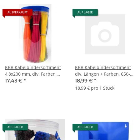
AUSVERKAUFT
AUF LAGER
KBB Kabelbindersortiment
KBB Kabelbindersortiment
4,8x200 mm, div. Farben,
div. Längen + Farben, 650-
450-teilig
teilig
17,43 €
*
18,99 €
*
18,99 € pro 1 Stück
AUF LAGER
AUF LAGER