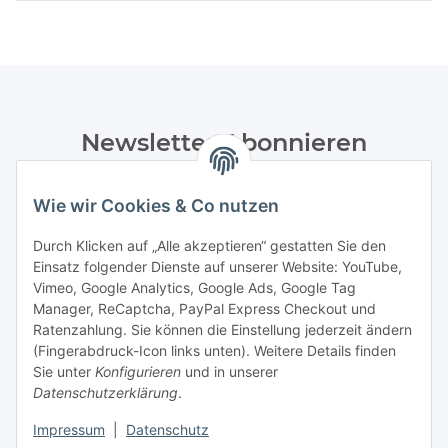
Newsletter Abonnieren
Bitte senden Sie mir entsprechend Ihrer
Datenschutzerklärung
regelmäßig und jederzeit widerruflich
Wie wir Cookies & Co nutzen
Informationen zu Ihrem Produktsortiment per E-Mail zu.
Durch Klicken auf „Alle akzeptieren“ gestatten Sie den
Einsatz folgender Dienste auf unserer Website: YouTube,
Abonnieren
Vimeo, Google Analytics, Google Ads, Google Tag
Manager, ReCaptcha, PayPal Express Checkout und
Informationen
Ratenzahlung. Sie können die Einstellung jederzeit ändern
(Fingerabdruck-Icon links unten). Weitere Details finden
Sie unter
Konfigurieren
und in unserer
Datenschutzerklärung
.
Gesetzliche Informationen
Impressum
|
Datenschutz