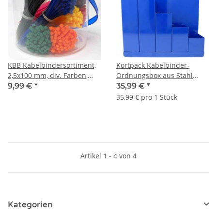
KBB Kabelbindersortiment,
Kortpack Kabelbinder-
2,5x100 mm, div. Farben,
Ordnungsbox aus Stahl
900-teilig
(Blau) Aufbewahrungsbox –
9,99 €
*
35,99 €
*
1 Stück
35,99 € pro 1 Stück
Artikel 1 - 4 von 4
Kategorien