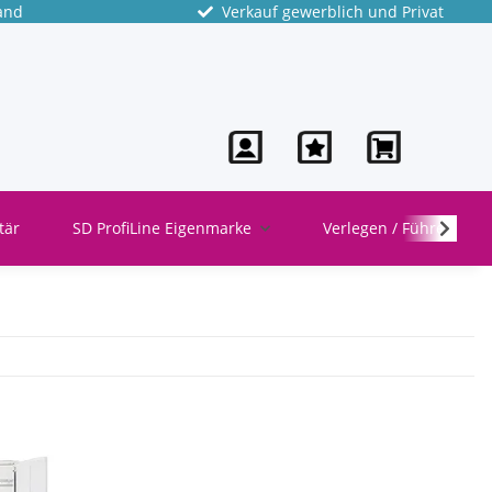
and
Verkauf gewerblich und Privat
tär
SD ProfiLine Eigenmarke
Verlegen / Führen