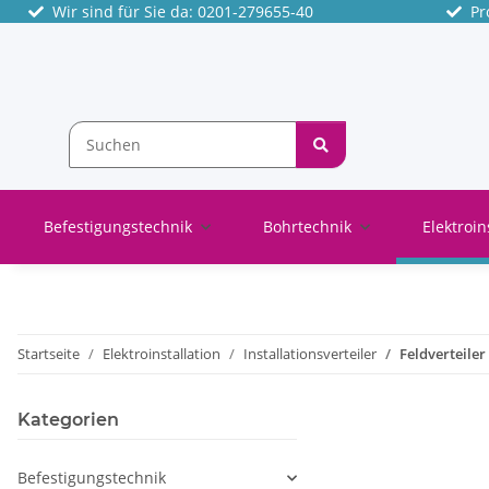
Wir sind für Sie da: 0201-279655-40
Pro
Befestigungstechnik
Bohrtechnik
Elektroin
Startseite
Elektroinstallation
Installationsverteiler
Feldverteiler
Kategorien
Befestigungstechnik