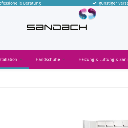
fessionelle Beratung
günstiger Vers
stallation
Handschuhe
Heizung & Lüftung & Sani