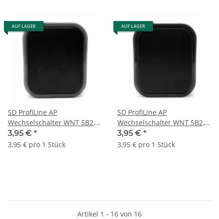
AUF LAGER
AUF LAGER
SD ProfiLine AP
SD ProfiLine AP
Wechselschalter WNT 5B2,
Wechselschalter WNT 5B2,
grau/schwarz
IP54, schwarz
3,95 €
*
3,95 €
*
3,95 € pro 1 Stück
3,95 € pro 1 Stück
Artikel 1 - 16 von 16