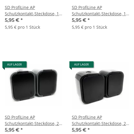
SD ProfiLine AP
SD ProfiLine AP
Schutzkontakt-Steckdose, 1-
Schutzkontakt-Steckdose, 1-
fach, + Wechselschalter,
fach, + Wechselschalter,
5,95 €
*
5,95 €
*
grau/schwarz
IP54, schwarz
5,95 € pro 1 Stück
5,95 € pro 1 Stück
AUF LAGER
AUF LAGER
SD ProfiLine AP
SD ProfiLine AP
Schutzkontakt-Steckdose, 2-
Schutzkontakt-Steckdose, 2-
fach, NT-7B2, grau/schwarz
fach, NT-7B2, IP54, schwarz
5,95 €
*
5,95 €
*