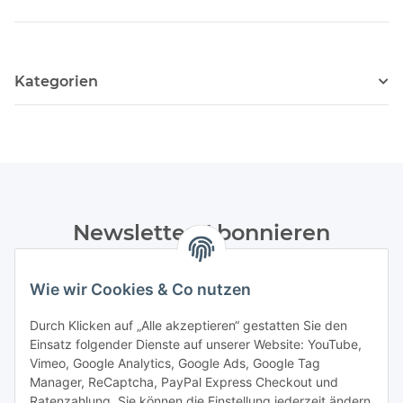
Kategorien
Newsletter Abonnieren
Bitte senden Sie mir entsprechend Ihrer
Wie wir Cookies & Co nutzen
Datenschutzerklärung
regelmäßig und jederzeit widerruflich
Informationen zu Ihrem Produktsortiment per E-Mail zu.
Durch Klicken auf „Alle akzeptieren“ gestatten Sie den
Einsatz folgender Dienste auf unserer Website: YouTube,
Abonnieren
Vimeo, Google Analytics, Google Ads, Google Tag
Manager, ReCaptcha, PayPal Express Checkout und
Informationen
Ratenzahlung. Sie können die Einstellung jederzeit ändern