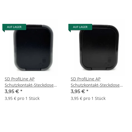
AUF LAGER
AUF LAGER
SD ProfiLine AP
SD ProfiLine AP
Schutzkontakt-Steckdose
Schutzkontakt-Steckdose
NT-17B2, IP54, grau/schwarz
NT-17B2, IP54, schwarz
3,95 €
*
3,95 €
*
3,95 € pro 1 Stück
3,95 € pro 1 Stück