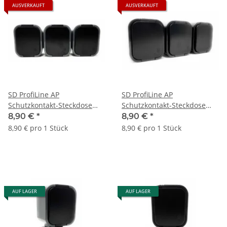
AUSVERKAUFT
AUSVERKAUFT
SD ProfiLine AP
SD ProfiLine AP
Schutzkontakt-Steckdose
Schutzkontakt-Steckdose
NT-317B2, 3-fach, IP54,
NT-317B2, 3-fach, IP54,
8,90 €
*
8,90 €
*
grau/schwarz
schwarz
8,90 € pro 1 Stück
8,90 € pro 1 Stück
AUF LAGER
AUF LAGER