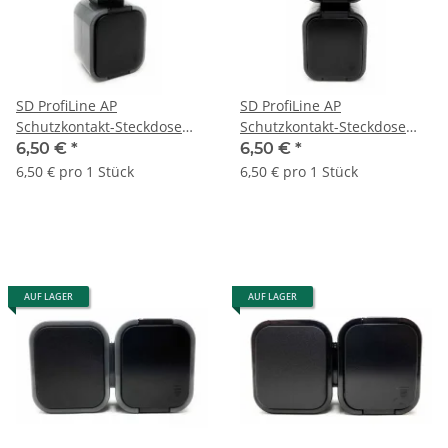
SD ProfiLine AP
SD ProfiLine AP
Schutzkontakt-Steckdose
Schutzkontakt-Steckdose
NT-7B2/P, 2-fach, vertikal,
NT-7B2/P, 2-fach, vertikal,
6,50 €
*
6,50 €
*
IP54, grau/schwarz
IP54, schwarz
6,50 € pro 1 Stück
6,50 € pro 1 Stück
AUF LAGER
AUF LAGER