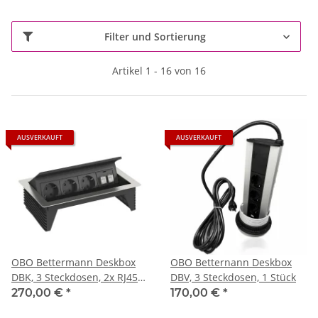
Filter und Sortierung
Artikel 1 - 16 von 16
AUSVERKAUFT
AUSVERKAUFT
OBO Bettermann Deskbox
OBO Betternann Deskbox
DBK, 3 Steckdosen, 2x RJ45
DBV, 3 Steckdosen, 1 Stück
Kat.6, 1 Stück
270,00 €
*
170,00 €
*