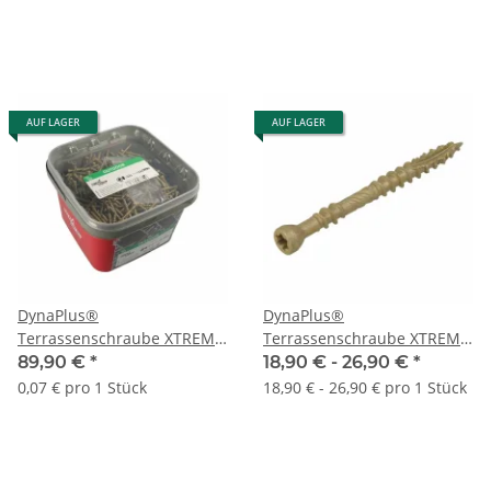
AUF LAGER
AUF LAGER
DynaPlus®
DynaPlus®
Terrassenschraube XTREME,
Terrassenschraube XTREME,
AR-Beschichtung (C4),
AR-Beschichtet,
89,90 €
*
18,90 € -
26,90 €
*
Senkkopf, Schneidkerbe,
Schneidkerbe
0,07 € pro 1 Stück
18,90 € - 26,90 € pro 1 Stück
TX25, Großgebinde im Eimer