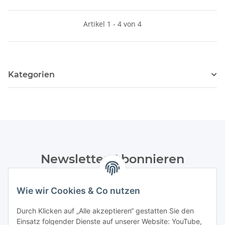
Artikel 1 - 4 von 4
Kategorien
Newsletter Abonnieren
Bitte senden Sie mir entsprechend Ihrer
Wie wir Cookies & Co nutzen
Datenschutzerklärung
regelmäßig und jederzeit widerruflich
Informationen zu Ihrem Produktsortiment per E-Mail zu.
Durch Klicken auf „Alle akzeptieren“ gestatten Sie den
Einsatz folgender Dienste auf unserer Website: YouTube,
Abonnieren