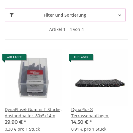
Filter und Sortierung
Artikel 1 - 4 von 4
AUF LAGER
AUF LAGER
DynaPlus® Gummi T-Stücke,
DynaPlus®
Abstandhalter, 80x5x14mm,
Terrassenauflagen,
100 Stück
100x10x100mm, 16 Stück
29,90 €
*
14,50 €
*
Pads 100x200 = 8 Pads
0,30 € pro 1 Stück
0,91 € pro 1 Stück