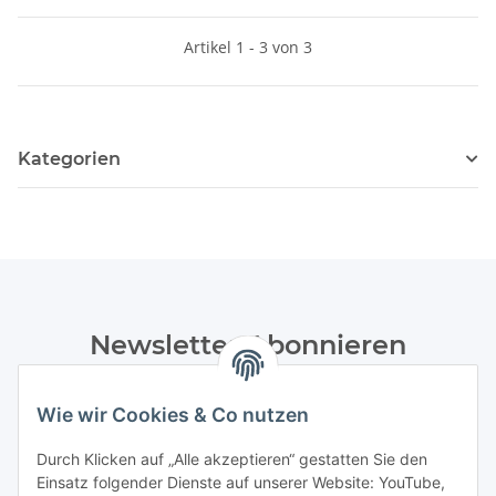
Artikel 1 - 3 von 3
Kategorien
Newsletter Abonnieren
Bitte senden Sie mir entsprechend Ihrer
Wie wir Cookies & Co nutzen
Datenschutzerklärung
regelmäßig und jederzeit widerruflich
Informationen zu Ihrem Produktsortiment per E-Mail zu.
Durch Klicken auf „Alle akzeptieren“ gestatten Sie den
Einsatz folgender Dienste auf unserer Website: YouTube,
Abonnieren