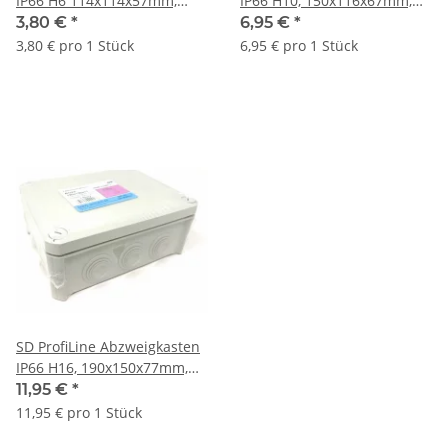
IP66 H6 114x114x57mm,
IP66 H10, 150x116x67mm,
lichtgrau
lichtgrau
3,80 €
*
6,95 €
*
3,80 € pro 1 Stück
6,95 € pro 1 Stück
SD ProfiLine Abzweigkasten
IP66 H16, 190x150x77mm,
lichtgrau
11,95 €
*
11,95 € pro 1 Stück