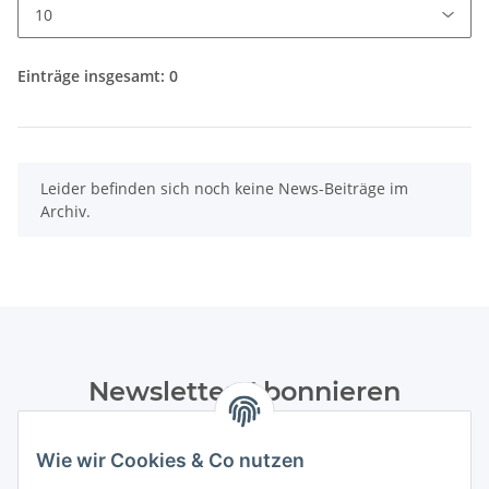
Einträge insgesamt: 0
x
Leider befinden sich noch keine News-Beiträge im
Archiv.
Newsletter Abonnieren
Bitte senden Sie mir entsprechend Ihrer
Datenschutzerklärung
regelmäßig und jederzeit widerruflich
Wie wir Cookies & Co nutzen
Informationen zu Ihrem Produktsortiment per E-Mail zu.