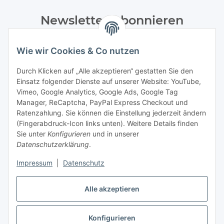
Newsletter Abonnieren
Bitte senden Sie mir entsprechend Ihrer
Wie wir Cookies & Co nutzen
Datenschutzerklärung
regelmäßig und jederzeit widerruflich
Informationen zu Ihrem Produktsortiment per E-Mail zu.
Durch Klicken auf „Alle akzeptieren“ gestatten Sie den
Einsatz folgender Dienste auf unserer Website: YouTube,
Abonnieren
Vimeo, Google Analytics, Google Ads, Google Tag
Manager, ReCaptcha, PayPal Express Checkout und
Ratenzahlung. Sie können die Einstellung jederzeit ändern
Informationen
(Fingerabdruck-Icon links unten). Weitere Details finden
Sie unter
Konfigurieren
und in unserer
Datenschutzerklärung
.
Gesetzliche Informationen
Impressum
|
Datenschutz
Alle akzeptieren
Vertrag widerrufen
Konfigurieren