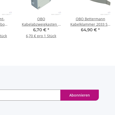
nt-
OBO
OBO Bettermann
Obo
Kabelabzweigkasten B
Kabelklammer 2033 SP,
nhead,
9/T, 110x110x51,
2 x 8 NYM 3x1,5 PA
*
6,70 €
*
64,90 €
*
00 Stk.
lichtgrau - 1 Stück
lichtgrau RAL 7035, 100
Stück
6,70 € pro 1 Stück
Stück
Abonnieren