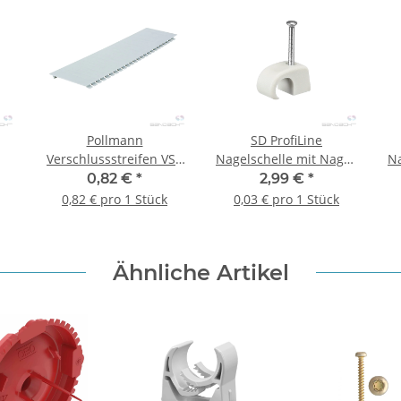
Pollmann
SD ProfiLine
Verschlussstreifen VST
Nagelschelle mit Nagel,
Na
,
220 ws
7-12 mm / 25 mm, 100
1
0,82 €
*
2,99 €
*
k.
Stück
0,82 € pro 1 Stück
0,03 € pro 1 Stück
Ähnliche Artikel