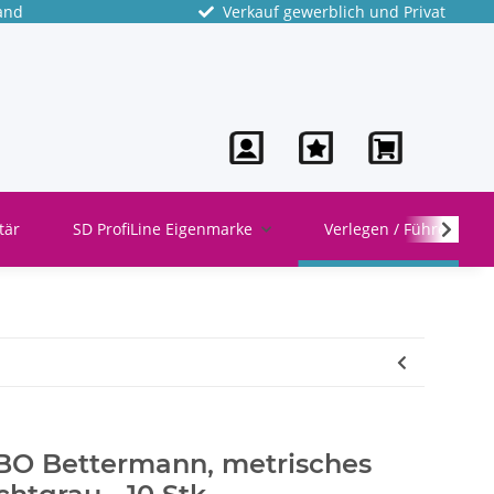
and
Verkauf gewerblich und Privat
tär
SD ProfiLine Eigenmarke
Verlegen / Führen
BO Bettermann, metrisches