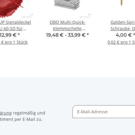
P Signaldeckel
OBO Multi-Quick-
Golden-Spri
U 60-SD für
Klemmschelle,
Schraube, 
erputzdosen,
lichtgrau, RAL 7035
Bettermann, Pa
12,99 €
*
19,48 € -
33,99 €
*
4,00 €
mm, 50 Stück
4,0 x 30 mm - 2
 € pro 1 Stück
0,02 € pro 1 
lärung
regelmäßig und
timent per E-Mail zu.