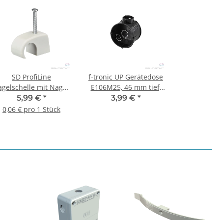
SD ProfiLine
f-tronic UP Gerätedose
gelschelle mit Nagel,
E106M25, 46 mm tief,
0-14 mm / 30 mm, 100
25 Stück
5,99 €
*
3,99 €
*
Stück
0,06 € pro 1 Stück