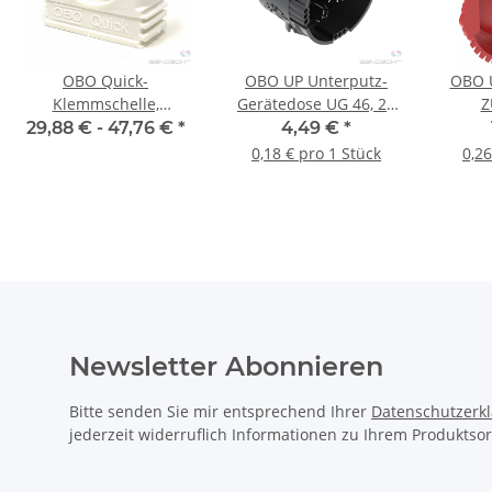
OBO Quick-
OBO UP Unterputz-
OBO U
Klemmschelle,
Gerätedose UG 46, 25
Z
reinweiß, RAL 9010
Stück
Unt
29,88 € -
47,76 €
*
4,49 €
*
60
0,18 € pro 1 Stück
0,26
Newsletter Abonnieren
Bitte senden Sie mir entsprechend Ihrer
Datenschutzerk
jederzeit widerruflich Informationen zu Ihrem Produktsor