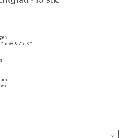
htgrau - 10 Stk.
gen
GmbH & Co. KG
er
 mm
 mm