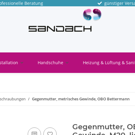
fessionelle Beratung
günstiger Vers
stallation
Handschuhe
Heizung & Lüftung & Sani
rschraubungen
Gegenmutter, metrisches Gewinde, OBO Bettermann
Gegenmutter, O