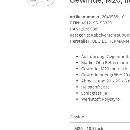
Gewinde, M20, lic
Artikelnummer:
2049538_10
GTIN:
4012195153320
HAN:
2049538
Kategorie:
Kabelverschraubun
Hersteller:
OBO BETTERMANN 
Ausführung: Gegenmutt
Marke: Obo Bettermann
Gewinde: M20 metrisch
Gewindeinnengröße: 20
Abmessung: 29 x 26 x 6
Halogenfrei: Ja
Schlagfest: Ja
Werkstoff: Polystyrol
Gewinde
M20 - 10 Stück