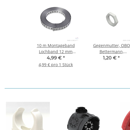
10 m Montageband
Gegenmutter, OBO
Lochband 12 mm
Bettermann,
silber/grau verzinkt - 1
metrisches Gewinde
4,99 €
*
1,20 €
*
Stück
M16, lichtgrau - 10 St
4,99 € pro 1 Stück