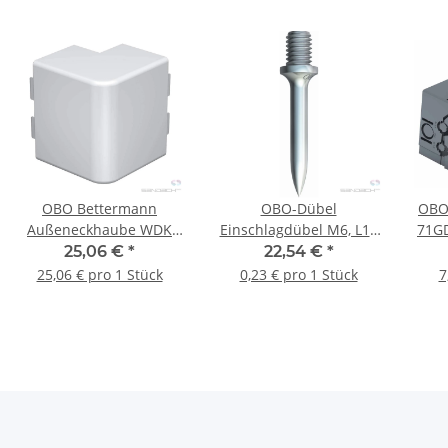
OBO Bettermann
OBO-Dübel
OBO
Außeneckhaube WDK
Einschlagdübel M6, L18
71GD
HA60110RW, 60x110mm
St G, 100 Stück
25,06 €
*
22,54 €
*
PVC reinweiß RAL 9010
25,06 € pro 1 Stück
0,23 € pro 1 Stück
7