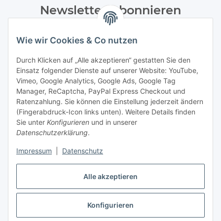
Newsletter Abonnieren
Bitte senden Sie mir entsprechend Ihrer
Wie wir Cookies & Co nutzen
Datenschutzerklärung
regelmäßig und jederzeit widerruflich
Informationen zu Ihrem Produktsortiment per E-Mail zu.
Durch Klicken auf „Alle akzeptieren“ gestatten Sie den
Einsatz folgender Dienste auf unserer Website: YouTube,
Abonnieren
Vimeo, Google Analytics, Google Ads, Google Tag
Manager, ReCaptcha, PayPal Express Checkout und
Ratenzahlung. Sie können die Einstellung jederzeit ändern
Informationen
(Fingerabdruck-Icon links unten). Weitere Details finden
Sie unter
Konfigurieren
und in unserer
Datenschutzerklärung
.
Gesetzliche Informationen
Impressum
|
Datenschutz
Vertrag widerrufen
Alle akzeptieren
Konfigurieren