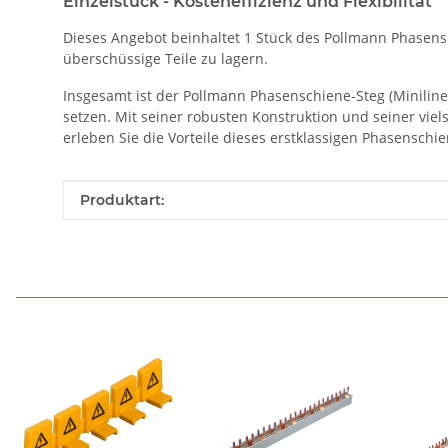
Einzelstück - Kosteneffizienz und Flexibilität
Dieses Angebot beinhaltet 1 Stück des Pollmann Phasensch
überschüssige Teile zu lagern.
Insgesamt ist der Pollmann Phasenschiene-Steg (Miniline) 
setzen. Mit seiner robusten Konstruktion und seiner viels
erleben Sie die Vorteile dieses erstklassigen Phasenschie
Produkteigenschaft
Wert
Produktart: