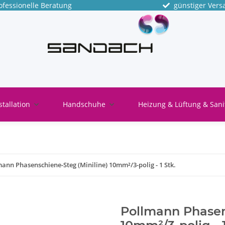
fessionelle Beratung
günstiger Vers
stallation
Handschuhe
Heizung & Lüftung & Sani
ann Phasenschiene-Steg (Miniline) 10mm²/3-polig - 1 Stk.
Pollmann Phasen