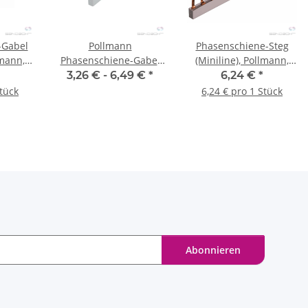
-Gabel
Pollmann
Phasenschiene-Steg
lmann,
Phasenschiene-Gabel
(Miniline), Pollmann,
m². 1-
(Miniline) 10mm²/3-
12-teilig, 10 mm². 1-
3,26 € -
6,49 €
*
6,24 €
*
k.
polig - 1 Stk.
polig - 1 Stk.
Stück
6,24 € pro 1 Stück
Abonnieren