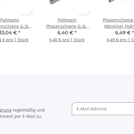
Pollmann
Pollmann
Phasenschiene
nschiene G-3L-
Phasenschiene G-3L-
(Miniline), Pol
1000/10 C
210/10 Ci
12-teilig, 10 m
33,04 €
*
6,40 €
*
6,49 €
*
polig - 1 St
4 € pro 1 Stück
6,40 € pro 1 Stück
6,49 € pro 1 
lärung
regelmäßig und
timent per E-Mail zu.