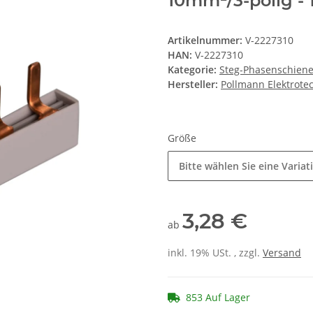
10mm²/3-polig - 1
Artikelnummer:
V-2227310
HAN:
V-2227310
Kategorie:
Steg-Phasenschien
Hersteller:
Pollmann Elektrot
Größe
Bitte wählen Sie eine Variat
3,28 €
ab
inkl. 19% USt. , zzgl.
Versand
853 Auf Lager