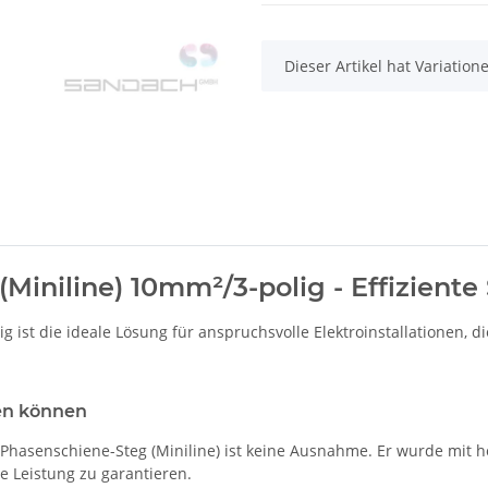
x
Dieser Artikel hat Variatio
iniline) 10mm²/3-polig - Effiziente 
ist die ideale Lösung für anspruchsvolle Elektroinstallationen, die
sen können
 Phasenschiene-Steg (Miniline) ist keine Ausnahme. Er wurde mit h
ge Leistung zu garantieren.