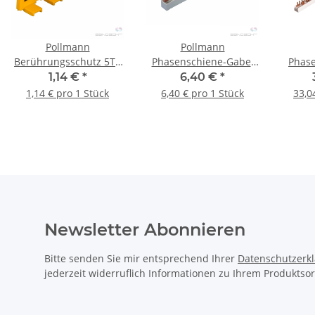
Pollmann
Pollmann
Berührungsschutz 5TE
Phasenschiene-Gabel
Phase
für MINILINE - 1 Stk.
12-teilig, 10 mm². 3-
1,14 €
*
6,40 €
*
polig - 1 Stk.
1,14 € pro 1 Stück
6,40 € pro 1 Stück
33,0
Newsletter Abonnieren
Bitte senden Sie mir entsprechend Ihrer
Datenschutzerk
jederzeit widerruflich Informationen zu Ihrem Produktsor