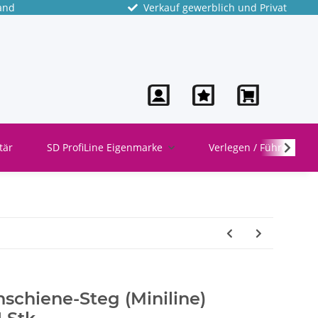
and
Verkauf gewerblich und Privat
tär
SD ProfiLine Eigenmarke
Verlegen / Führen
schiene-Steg (Miniline)