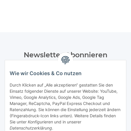
Newsletter Abonnieren
Bitte senden Sie mir entsprechend Ihrer
Datenschutzerklärung
regelmäßig und jederzeit widerruflich
Wie wir Cookies & Co nutzen
Informationen zu Ihrem Produktsortiment per E-Mail zu.
Durch Klicken auf „Alle akzeptieren“ gestatten Sie den
Einsatz folgender Dienste auf unserer Website: YouTube,
Abonnieren
Vimeo, Google Analytics, Google Ads, Google Tag
Manager, ReCaptcha, PayPal Express Checkout und
Informationen
Ratenzahlung. Sie können die Einstellung jederzeit ändern
(Fingerabdruck-Icon links unten). Weitere Details finden
Sie unter
Konfigurieren
und in unserer
Datenschutzerklärung
.
Gesetzliche Informationen