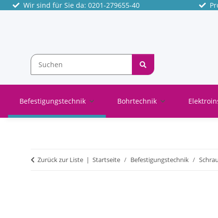
Wir sind für Sie da: 0201-279655-40
Pro
Befestigungstechnik
Bohrtechnik
Elektroin
Zurück zur Liste
Startseite
Befestigungstechnik
Schra