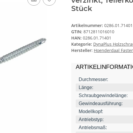
verzinkt, Tellerk
Stück
Artikelnummer:
0286.01.71401
GTIN:
8712811016010
HAN:
0286.01.71401
Kategorie:
DynaPlus Holzschrau
Hersteller:
Hoenderdaal Fasten
ARTIKELINFORMAT
Durchmesser:
Länge:
Schraubgewindelänge:
Gewindeausführung:
Modellkopf:
Antriebstyp:
Antriebsmaß: