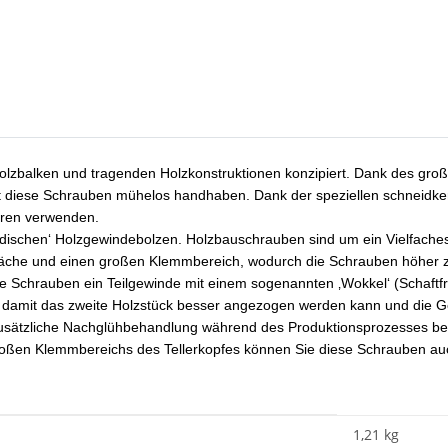
lzbalken und tragenden Holzkonstruktionen konzipiert. Dank des groß
 diese Schrauben mühelos handhaben. Dank der speziellen schneidker
hren verwenden.
modischen‘ Holzgewindebolzen. Holzbauschrauben sind um ein Vielfache
äche und einen großen Klemmbereich, wodurch die Schrauben höher zu
 Schrauben ein Teilgewinde mit einem sogenannten ‚Wokkel‘ (Schaftfrä
, damit das zweite Holzstück besser angezogen werden kann und die G
zusätzliche Nachglühbehandlung während des Produktionsprozesses bese
roßen Klemmbereichs des Tellerkopfes können Sie diese Schrauben auch
1,21 kg