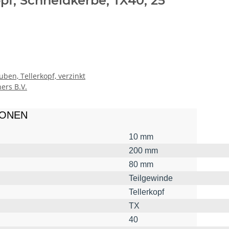
opf, Schneidkerbe, TX40, 25
ben, Tellerkopf, verzinkt
ers B.V.
IONEN
10 mm
200 mm
80 mm
Teilgewinde
Tellerkopf
TX
40