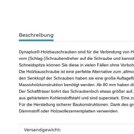
Beschreibung
Dynaplus®-Holzbauschrauben sind für die Verbindung von Ho
vom (Schlag-)Schraubendreher auf die Schraube und kannst
Schneidspitze können Sie diese in vielen Fällen ohne Vorbo
Die Holzbauschraube ist eine perfekte Alternative zum ‚alt
den Senkkopf der Schrauben haben sie eine große Auflagefl
Massivholzkonstruktion benötigt werden. Ab 80 mm haben die
Der Schaftfräser bohrt das Schraubenloch etwas größer auf
aus gehärtetem Kohlenstoffstahl und sind superstark. Eine 
Für die Herstellung sicherer Baukonstruktionen. Dank des g
Dämmstoff oder Holzwollezementplatten verwenden.
Produkteigenschaft
Wert
Versandgewicht: