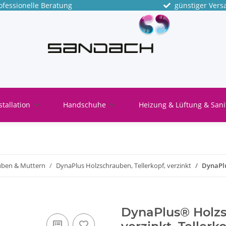
fessionelle Beratung
günstiger Vers
stallation
Handschuhe
Heizung & Lüftung & Sani
uben & Muttern
DynaPlus Holzschrauben, Tellerkopf, verzinkt
DynaPlu
DynaPlus® Holzs