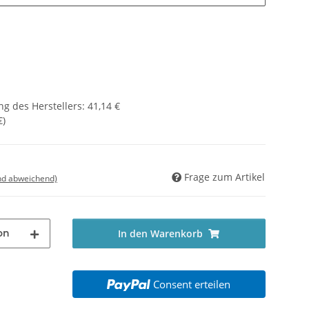
g des Herstellers
:
41,14 €
€
)
Frage zum Artikel
nd abweichend)
on
In den Warenkorb
Consent erteilen