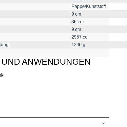
Pappe/Kunststoff
9 cm
36 cm
9 cm
2957 cc
kung:
1200 g
L UND ANWENDUNGEN