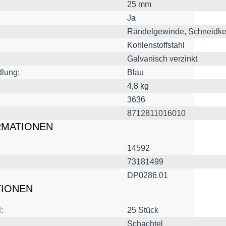
25 mm
Ja
Rändelgewinde, Schneidke
Kohlenstoffstahl
Galvanisch verzinkt
lung:
Blau
4,8 kg
3636
8712811016010
RMATIONEN
14592
73181499
DP0286.01
TIONEN
:
25 Stück
Schachtel