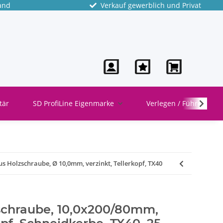
and
Verkauf gewerblich und Privat
tär
SD ProfiLine Eigenmarke
Verlegen / Führen
s Holzschraube, Ø 10,0mm, verzinkt, Tellerkopf, TX40
chraube, 10,0x200/80mm,