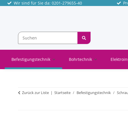
Wir sind für Sie da: 0201-279655-40
Pro
Befestigungstechnik
Bohrtechnik
Elektroin
Zurück zur Liste
Startseite
Befestigungstechnik
Schra