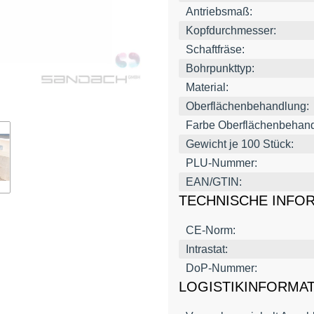
Antriebsmaß:
Kopfdurchmesser:
Schaftfräse:
Bohrpunkttyp:
Material:
Oberflächenbehandlung:
Farbe Oberflächenbehand
Gewicht je 100 Stück:
PLU-Nummer:
EAN/GTIN:
TECHNISCHE INFO
CE-Norm:
Intrastat:
DoP-Nummer:
LOGISTIKINFORMA