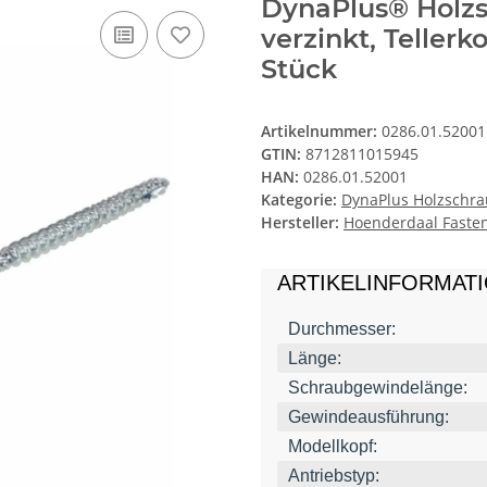
DynaPlus® Holzs
verzinkt, Tellerk
Stück
Artikelnummer:
0286.01.52001
GTIN:
8712811015945
HAN:
0286.01.52001
Kategorie:
DynaPlus Holzschrau
Hersteller:
Hoenderdaal Fasten
ARTIKELINFORMAT
Durchmesser:
Länge:
Schraubgewindelänge:
Gewindeausführung:
Modellkopf:
Antriebstyp: