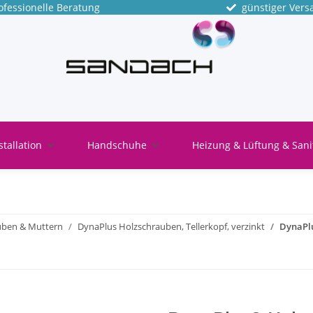
fessionelle Beratung
günstiger Vers
stallation
Handschuhe
Heizung & Lüftung & Sani
uben & Muttern
DynaPlus Holzschrauben, Tellerkopf, verzinkt
DynaPlu