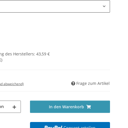
g des Herstellers
:
43,59 €
€
)
Frage zum Artikel
nd abweichend)
on
In den Warenkorb
Consent erteilen