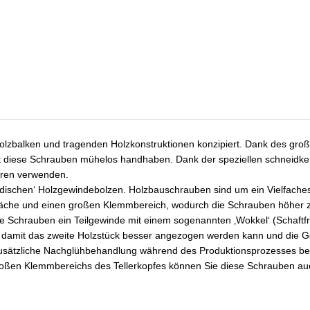
lzbalken und tragenden Holzkonstruktionen konzipiert. Dank des groß
 diese Schrauben mühelos handhaben. Dank der speziellen schneidker
hren verwenden.
modischen‘ Holzgewindebolzen. Holzbauschrauben sind um ein Vielfache
äche und einen großen Klemmbereich, wodurch die Schrauben höher zu
 Schrauben ein Teilgewinde mit einem sogenannten ‚Wokkel‘ (Schaftfrä
, damit das zweite Holzstück besser angezogen werden kann und die G
zusätzliche Nachglühbehandlung während des Produktionsprozesses bese
roßen Klemmbereichs des Tellerkopfes können Sie diese Schrauben auch