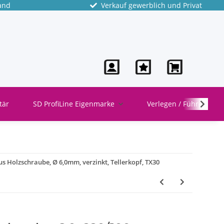
and
Verkauf gewerblich und Privat
tär
SD ProfiLine Eigenmarke
Verlegen / Führen
s Holzschraube, Ø 6,0mm, verzinkt, Tellerkopf, TX30