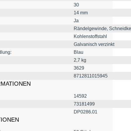
30
14 mm
Ja
Rändelgewinde, Schneidke
Kohlenstoffstahl
Galvanisch verzinkt
lung:
Blau
2,7 kg
3629
8712811015945
RMATIONEN
14592
73181499
DP0286.01
TIONEN