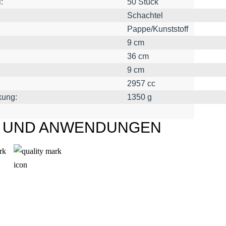
:
50 Stück
Schachtel
Pappe/Kunststoff
9 cm
36 cm
9 cm
2957 cc
kung:
1350 g
L UND ANWENDUNGEN