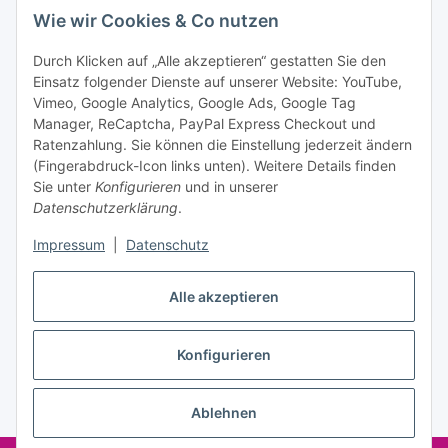
Datenschutzerklärung
regelmäßig und jederzeit widerruflich
Wie wir Cookies & Co nutzen
Informationen zu Ihrem Produktsortiment per E-Mail zu.
Durch Klicken auf „Alle akzeptieren“ gestatten Sie den
Einsatz folgender Dienste auf unserer Website: YouTube,
Abonnieren
Vimeo, Google Analytics, Google Ads, Google Tag
Manager, ReCaptcha, PayPal Express Checkout und
Informationen
Ratenzahlung. Sie können die Einstellung jederzeit ändern
(Fingerabdruck-Icon links unten). Weitere Details finden
Sie unter
Konfigurieren
und in unserer
Datenschutzerklärung
.
Gesetzliche Informationen
Impressum
|
Datenschutz
Vertrag widerrufen
Alle akzeptieren
Konfigurieren
* Alle Preise inkl. gesetzlicher USt., zzgl.
Versand
Ablehnen