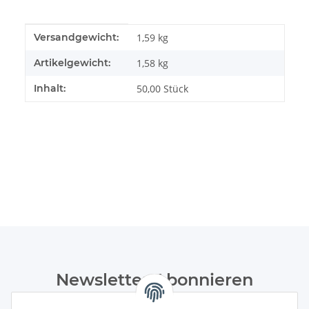
Produkteigenschaft
Wert
Versandgewicht:
1,59 kg
Artikelgewicht:
1,58
kg
Inhalt:
50,00 Stück
Newsletter Abonnieren
Bitte senden Sie mir entsprechend Ihrer