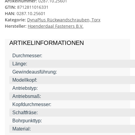
Artikelnummer:
0287.10.25601
GTIN:
8712811016331
HAN:
0287.10.25601
Kategorie:
DynaPlus Rückwandschrauben, Torx
Hersteller:
Hoenderdaal Fasteners B.V.
ARTIKELINFORMATIONEN
Durchmesser:
Länge:
Gewindeausführung:
Modellkopf:
Antriebstyp:
Antriebsmaß:
Kopfdurchmesser:
Schaftfräse:
Bohrpunkttyp:
Material: