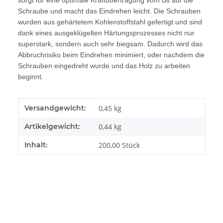
sorgt für eine optimale Kraftübertragung vom Bit auf die
Schraube und macht das Eindrehen leicht. Die Schrauben
wurden aus gehärtetem Kohlenstoffstahl gefertigt und sind
dank eines ausgeklügelten Härtungsprozesses nicht nur
superstark, sondern auch sehr biegsam. Dadurch wird das
Abbruchrisiko beim Eindrehen minimiert, oder nachdem die
Schrauben eingedreht wurde und das Holz zu arbeiten
beginnt.
Produkteigenschaft
Wert
Versandgewicht:
0,45 kg
Artikelgewicht:
0,44
kg
Inhalt:
200,00 Stück