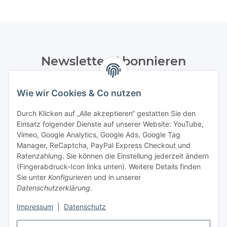
Newsletter Abonnieren
Bitte senden Sie mir entsprechend Ihrer
Datenschutzerklärung
regelmäßig und jederzeit widerruflich
Wie wir Cookies & Co nutzen
Informationen zu Ihrem Produktsortiment per E-Mail zu.
Durch Klicken auf „Alle akzeptieren“ gestatten Sie den
Einsatz folgender Dienste auf unserer Website: YouTube,
Abonnieren
Vimeo, Google Analytics, Google Ads, Google Tag
Manager, ReCaptcha, PayPal Express Checkout und
Informationen
Ratenzahlung. Sie können die Einstellung jederzeit ändern
(Fingerabdruck-Icon links unten). Weitere Details finden
Sie unter
Konfigurieren
und in unserer
Datenschutzerklärung
.
Gesetzliche Informationen
Impressum
|
Datenschutz