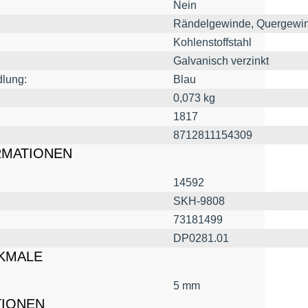
Nein
Rändelgewinde, Quergewi
Kohlenstoffstahl
Galvanisch verzinkt
lung:
Blau
0,073 kg
1817
8712811154309
RMATIONEN
14592
SKH-9808
73181499
DP0281.01
KMALE
5 mm
TIONEN