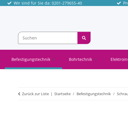
Wir sind für Sie da: 0201-279655-40
Pro
Befestigungstechnik
Bohrtechnik
Elektroin
Zurück zur Liste
Startseite
Befestigungstechnik
Schra