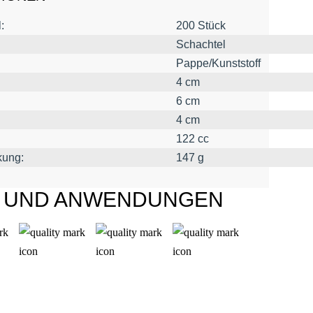
:
200 Stück
Schachtel
Pappe/Kunststoff
4 cm
6 cm
4 cm
122 cc
kung:
147 g
L UND ANWENDUNGEN