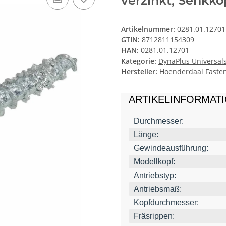
verzinkt, Senkko
Artikelnummer:
0281.01.12701
GTIN:
8712811154309
HAN:
0281.01.12701
Kategorie:
DynaPlus Universal
Hersteller:
Hoenderdaal Fasten
ARTIKELINFORMAT
Durchmesser:
Länge:
Gewindeausführung:
Modellkopf:
Antriebstyp:
Antriebsmaß:
Kopfdurchmesser:
Fräsrippen: