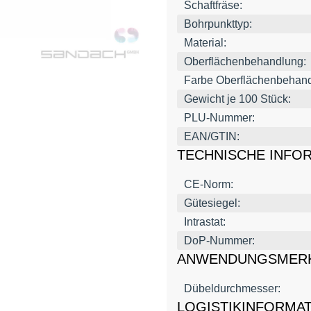
Schaftfräse:
Bohrpunkttyp:
Material:
Oberflächenbehandlung:
Farbe Oberflächenbehand
Gewicht je 100 Stück:
PLU-Nummer:
EAN/GTIN:
TECHNISCHE INFO
CE-Norm:
Gütesiegel:
Intrastat:
DoP-Nummer:
ANWENDUNGSMER
Dübeldurchmesser:
LOGISTIKINFORMA