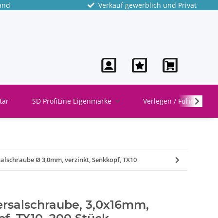
and
Verkauf gewerblich und Privat
tär
SD ProfiLine Eigenmarke
Verlegen / Führen
alschraube Ø 3,0mm, verzinkt, Senkkopf, TX10
rsalschraube, 3,0x16mm,