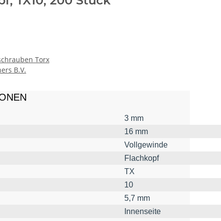
pf, TX10, 200 Stück
schrauben Torx
ers B.V.
IONEN
3 mm
16 mm
Vollgewinde
Flachkopf
TX
10
5,7 mm
Innenseite