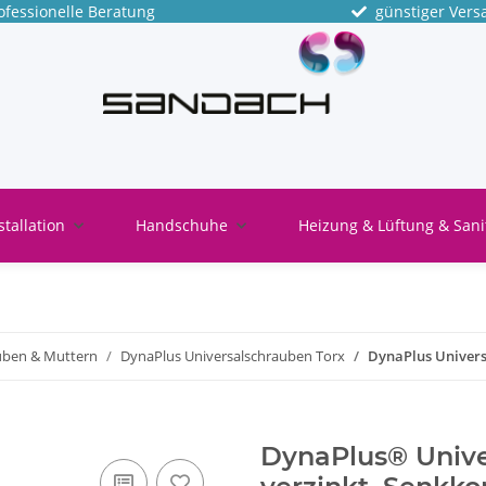
fessionelle Beratung
günstiger Vers
stallation
Handschuhe
Heizung & Lüftung & Sani
uben & Muttern
DynaPlus Universalschrauben Torx
DynaPlus Univers
DynaPlus® Unive