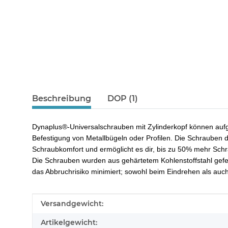
Beschreibung
DOP (1)
Dynaplus®-Universalschrauben mit Zylinderkopf können aufgr
Befestigung von Metallbügeln oder Profilen. Die Schrauben d
Schraubkomfort und ermöglicht es dir, bis zu 50% mehr Schra
Die Schrauben wurden aus gehärtetem Kohlenstoffstahl gefer
das Abbruchrisiko minimiert; sowohl beim Eindrehen als auc
Produkteigenschaft
Wert
Versandgewicht:
Artikelgewicht: