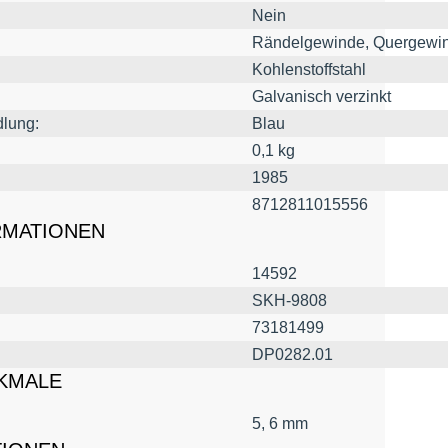
Nein
Rändelgewinde, Quergewi
Kohlenstoffstahl
Galvanisch verzinkt
lung:
Blau
0,1 kg
1985
8712811015556
RMATIONEN
14592
SKH-9808
73181499
DP0282.01
KMALE
5, 6 mm