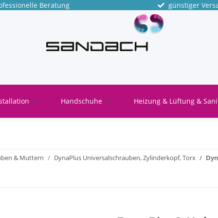
fessionelle Beratung
günstiger Vers
stallation
Handschuhe
Heizung & Lüftung & Sani
uben & Muttern
DynaPlus Universalschrauben, Zylinderkopf, Torx
Dyn