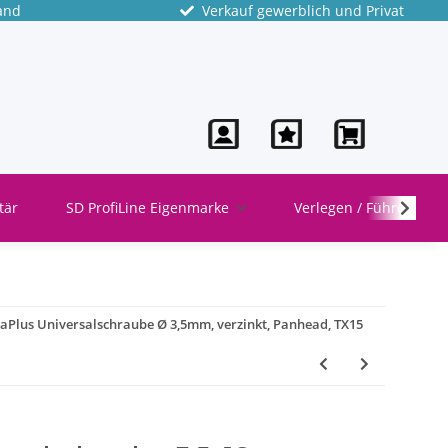
and
Verkauf gewerblich und Privat
tär
SD ProfiLine Eigenmarke
Verlegen / Führen
aPlus Universalschraube Ø 3,5mm, verzinkt, Panhead, TX15