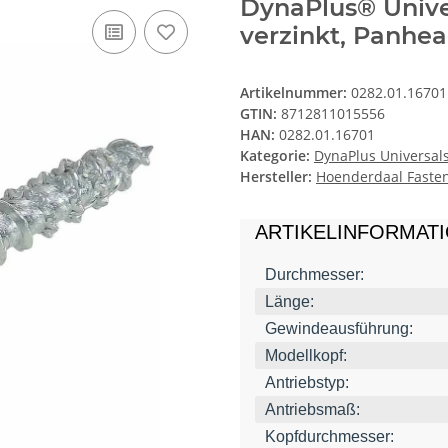
DynaPlus® Unive
verzinkt, Panhea
Artikelnummer:
0282.01.16701
GTIN:
8712811015556
HAN:
0282.01.16701
Kategorie:
DynaPlus Universals
Hersteller:
Hoenderdaal Fasten
ARTIKELINFORMAT
Durchmesser:
Länge:
Gewindeausführung:
Modellkopf:
Antriebstyp:
Antriebsmaß:
Kopfdurchmesser: