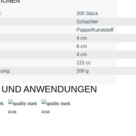
TIONEN
:
200 Stück
Schachtel
Pappe/Kunststoff
4 cm
6 cm
4 cm
122 cc
kung:
200 g
L UND ANWENDUNGEN