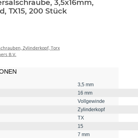
rsalschraube, 3,5x16mm,
d, TX15, 200 Stück
chrauben, Zylinderkopf, Torx
ers B.V.
IONEN
3,5 mm
16 mm
Vollgewinde
Zylinderkopf
TX
15
7 mm