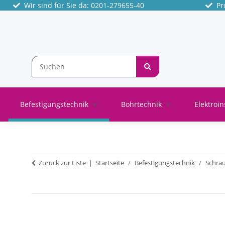
Wir sind für Sie da: 0201-279655-40
Pro
Befestigungstechnik
Bohrtechnik
Elektroin
Zurück zur Liste
Startseite
Befestigungstechnik
Schra