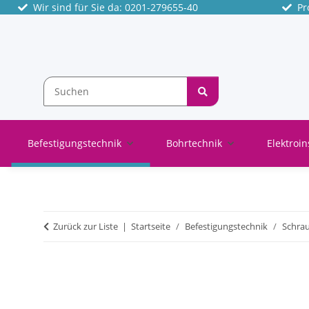
Wir sind für Sie da: 0201-279655-40
Pro
Befestigungstechnik
Bohrtechnik
Elektroin
Zurück zur Liste
Startseite
Befestigungstechnik
Schra