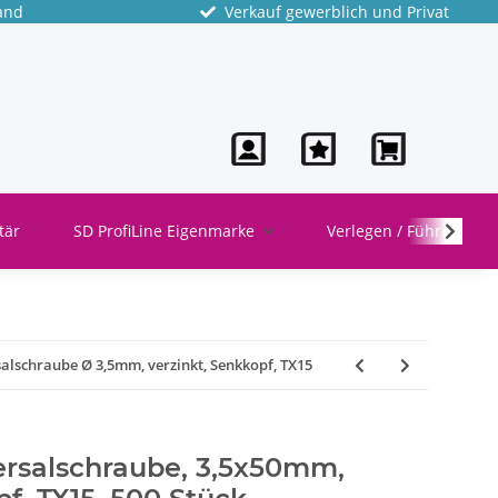
and
Verkauf gewerblich und Privat
tär
SD ProfiLine Eigenmarke
Verlegen / Führen
alschraube Ø 3,5mm, verzinkt, Senkkopf, TX15
rsalschraube, 3,5x50mm,