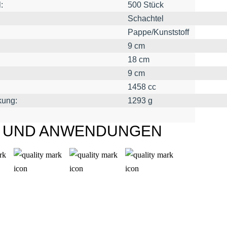
:
500 Stück
Schachtel
Pappe/Kunststoff
9 cm
18 cm
9 cm
1458 cc
kung:
1293 g
L UND ANWENDUNGEN