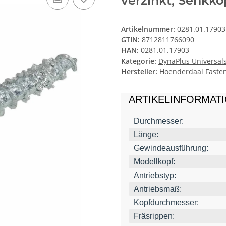
verzinkt, Senkko
Artikelnummer:
0281.01.17903
GTIN:
8712811766090
HAN:
0281.01.17903
Kategorie:
DynaPlus Universal
Hersteller:
Hoenderdaal Fasten
ARTIKELINFORMAT
Durchmesser:
Länge:
Gewindeausführung:
Modellkopf:
Antriebstyp:
Antriebsmaß:
Kopfdurchmesser:
Fräsrippen: