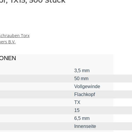
pf, TX15, 500 Stück
schrauben Torx
ers B.V.
IONEN
3,5 mm
50 mm
Vollgewinde
Flachkopf
TX
15
6,5 mm
Innenseite