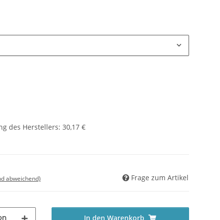
g des Herstellers
:
30,17 €
Frage zum Artikel
nd abweichend)
on
In den Warenkorb