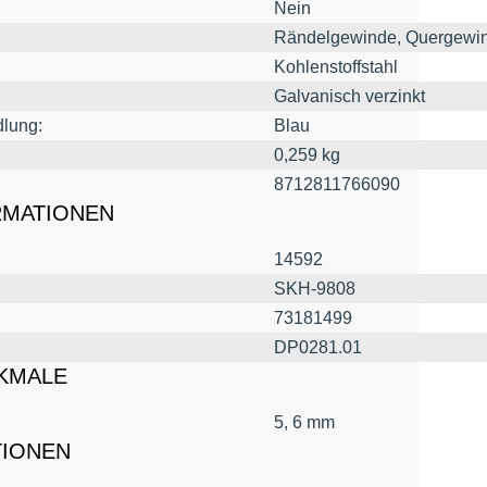
Nein
Rändelgewinde, Quergewi
Kohlenstoffstahl
Galvanisch verzinkt
lung:
Blau
0,259 kg
8712811766090
RMATIONEN
14592
SKH-9808
73181499
DP0281.01
KMALE
5, 6 mm
TIONEN