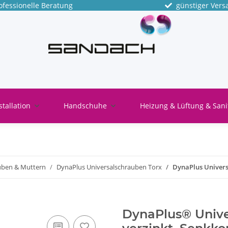
fessionelle Beratung
günstiger Vers
stallation
Handschuhe
Heizung & Lüftung & Sani
uben & Muttern
DynaPlus Universalschrauben Torx
DynaPlus Univers
DynaPlus® Unive