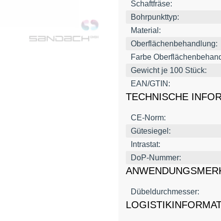
Schaftfräse:
Bohrpunkttyp:
Material:
Oberflächenbehandlung:
Farbe Oberflächenbehand
Gewicht je 100 Stück:
EAN/GTIN:
TECHNISCHE INFO
CE-Norm:
Gütesiegel:
Intrastat:
DoP-Nummer:
ANWENDUNGSMER
Dübeldurchmesser:
LOGISTIKINFORMA