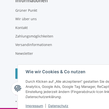
Informationen
Grüner Punkt
Wir über uns
Kontakt
Zahlungsmöglichkeiten
Versandinformationen
Newsletter
Wie wir Cookies & Co nutzen
Vertrag widerrufen
Durch Klicken auf „Alle akzeptieren“ gestatten Sie 
Analytics, Google Ads, Google Tag Manager, ReCapt
Einstellung jederzeit ändern (Fingerabdruck-Icon link
Datenschutzerklärung
.
* Alle Preise inkl. gesetzlicher USt., zzgl.
Versand
Impressum
|
Datenschutz