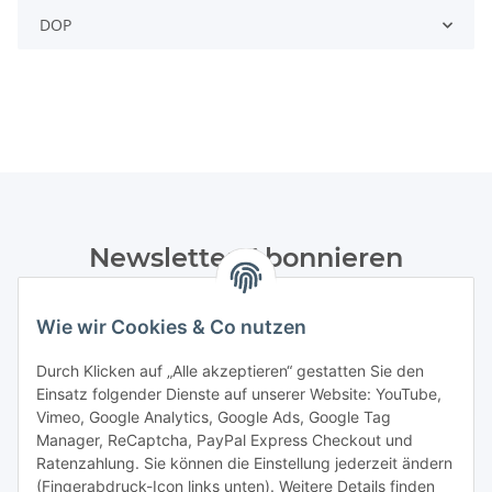
DOP
Newsletter Abonnieren
Bitte senden Sie mir entsprechend Ihrer
Datenschutzerklärung
regelmäßig und jederzeit widerruflich
Wie wir Cookies & Co nutzen
Informationen zu Ihrem Produktsortiment per E-Mail zu.
Durch Klicken auf „Alle akzeptieren“ gestatten Sie den
Einsatz folgender Dienste auf unserer Website: YouTube,
Abonnieren
Vimeo, Google Analytics, Google Ads, Google Tag
Manager, ReCaptcha, PayPal Express Checkout und
Informationen
Ratenzahlung. Sie können die Einstellung jederzeit ändern
(Fingerabdruck-Icon links unten). Weitere Details finden