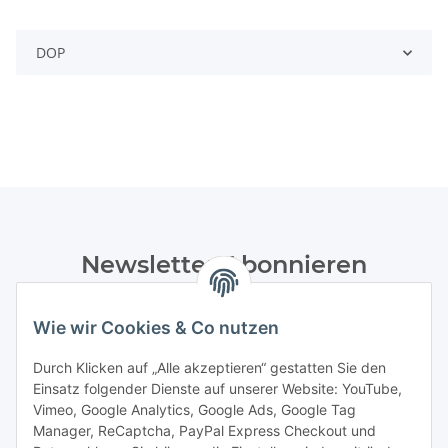
DOP
Newsletter Abonnieren
Bitte senden Sie mir entsprechend Ihrer
Datenschutzerklärung
regelmäßig und jederzeit widerruflich
Wie wir Cookies & Co nutzen
Informationen zu Ihrem Produktsortiment per E-Mail zu.
Durch Klicken auf „Alle akzeptieren“ gestatten Sie den
Einsatz folgender Dienste auf unserer Website: YouTube,
Abonnieren
Vimeo, Google Analytics, Google Ads, Google Tag
Manager, ReCaptcha, PayPal Express Checkout und