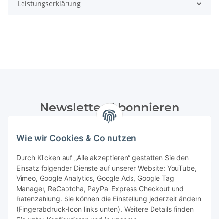
Leistungserklärung
Newsletter Abonnieren
Bitte senden Sie mir entsprechend Ihrer
Datenschutzerklärung
regelmäßig und jederzeit widerruflich
Wie wir Cookies & Co nutzen
Informationen zu Ihrem Produktsortiment per E-Mail zu.
Durch Klicken auf „Alle akzeptieren“ gestatten Sie den
Einsatz folgender Dienste auf unserer Website: YouTube,
Abonnieren
Vimeo, Google Analytics, Google Ads, Google Tag
Manager, ReCaptcha, PayPal Express Checkout und
Informationen
Ratenzahlung. Sie können die Einstellung jederzeit ändern
(Fingerabdruck-Icon links unten). Weitere Details finden