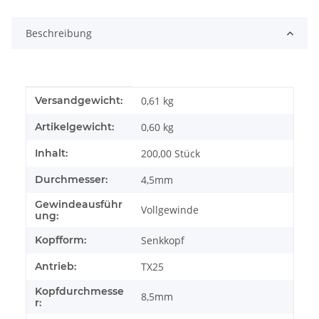
Beschreibung
Produkteigenschaft
Wert
Versandgewicht:
0,61 kg
Artikelgewicht:
0,60
kg
Inhalt:
200,00 Stück
Durchmesser:
4,5mm
Gewindeausführ
Vollgewinde
ung:
Kopfform:
Senkkopf
Antrieb:
TX25
Kopfdurchmesse
8,5mm
r: