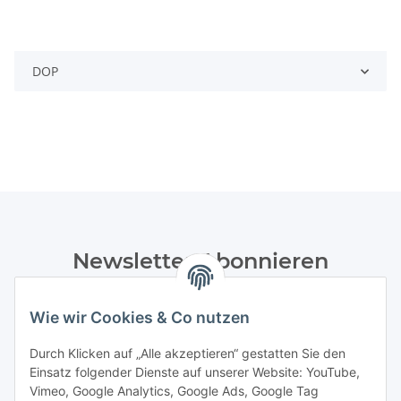
DOP
Newsletter Abonnieren
Bitte senden Sie mir entsprechend Ihrer
Datenschutzerklärung
regelmäßig und jederzeit widerruflich
Wie wir Cookies & Co nutzen
Informationen zu Ihrem Produktsortiment per E-Mail zu.
Durch Klicken auf „Alle akzeptieren“ gestatten Sie den
Einsatz folgender Dienste auf unserer Website: YouTube,
Abonnieren
Vimeo, Google Analytics, Google Ads, Google Tag