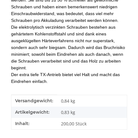
werden. Sie sind bis zu 50 % schneller als gewöhnliche
Schrauben und haben einen bemerkenswert niedrigen
Einschraubwiderstand, was bedeutet, dass viel mehr
Schrauben pro Akkuladung verarbeitet werden können.
Die elektrolytisch verzinkten Schrauben bestehen aus
gehärtetem Kohlenstoffstahl und sind dank eines
ausgeklügelten Härteverfahrens nicht nur superstark,
sondern auch sehr biegsam. Dadurch wird das Bruchrisiko
minimiert; sowohl beim Eindrehen als auch danach, wenn
die Schrauben verarbeitet sind und das Holz zu arbeiten
beginnt.
Der extra tiefe TX-Antrieb bietet viel Halt und macht das
Eindrehen einfach.
Produkteigenschaft
Wert
Versandgewicht:
0,84 kg
Artikelgewicht:
0,83
kg
Inhalt:
200,00 Stück