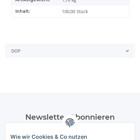
Inhalt:
100,00 Stück
DOP
Newsletter Abonnieren
Bitte senden Sie mir entsprechend Ihrer
Datenschutzerklärung
regelmäßig und jederzeit widerruflich
Wie wir Cookies & Co nutzen