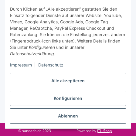
Informationen zu Ihrem Produktsortiment per E-Mail zu.
Durch Klicken auf „Alle akzeptieren“ gestatten Sie den
Einsatz folgender Dienste auf unserer Website: YouTube,
Abonnieren
Vimeo, Google Analytics, Google Ads, Google Tag
Manager, ReCaptcha, PayPal Express Checkout und
Informationen
Ratenzahlung. Sie können die Einstellung jederzeit ändern
(Fingerabdruck-Icon links unten). Weitere Details finden
Sie unter
Konfigurieren
und in unserer
Datenschutzerklärung
.
Gesetzliche Informationen
Impressum
|
Datenschutz
Vertrag widerrufen
Alle akzeptieren
Konfigurieren
* Alle Preise inkl. gesetzlicher USt., zzgl.
Versand
Ablehnen
© sandach.de 2023
Powered by
JTL-Shop