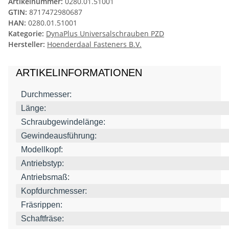
Artikelnummer:
0280.01.51001
GTIN:
8717472980687
HAN:
0280.01.51001
Kategorie:
DynaPlus Universalschrauben PZD
Hersteller:
Hoenderdaal Fasteners B.V.
ARTIKELINFORMATIONEN
Durchmesser:
Länge:
Schraubgewindelänge:
Gewindeausführung:
Modellkopf:
Antriebstyp:
Antriebsmaß:
Kopfdurchmesser:
Fräsrippen:
Schaftfräse: