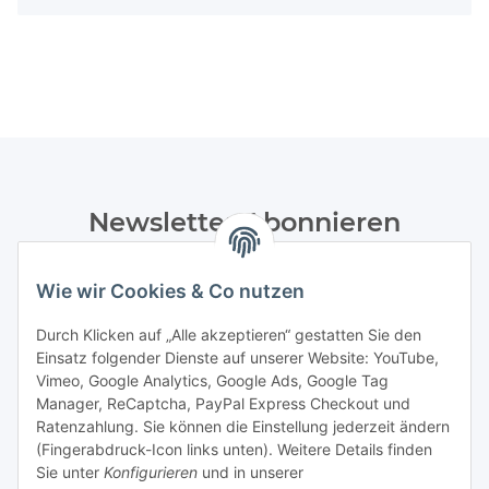
Newsletter Abonnieren
Bitte senden Sie mir entsprechend Ihrer
Datenschutzerklärung
regelmäßig und jederzeit widerruflich
Wie wir Cookies & Co nutzen
Informationen zu Ihrem Produktsortiment per E-Mail zu.
Durch Klicken auf „Alle akzeptieren“ gestatten Sie den
Einsatz folgender Dienste auf unserer Website: YouTube,
Abonnieren
Vimeo, Google Analytics, Google Ads, Google Tag
Manager, ReCaptcha, PayPal Express Checkout und
Informationen
Ratenzahlung. Sie können die Einstellung jederzeit ändern
(Fingerabdruck-Icon links unten). Weitere Details finden
Sie unter
Konfigurieren
und in unserer