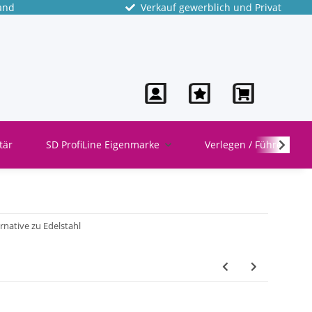
and
Verkauf gewerblich und Privat
tär
SD ProfiLine Eigenmarke
Verlegen / Führen
rnative zu Edelstahl