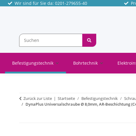
Wir sind für Sie da: 0201-279655-40
Pro
Befestigungstechnik
Bohrtechnik
Elektroin
Zurück zur Liste
Startseite
Befestigungstechnik
Schra
DynaPlus Universalschraube Ø 8,0mm, AR-Beschichtung (C4