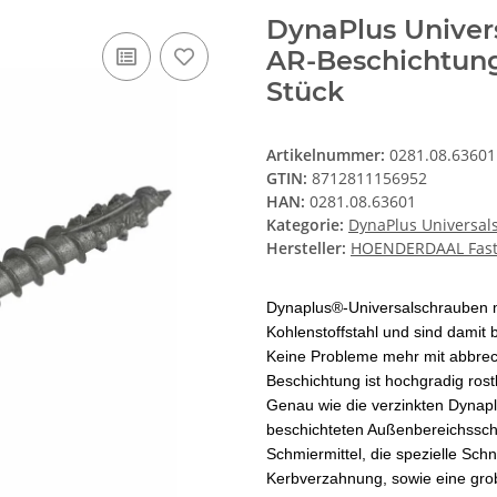
DynaPlus Univer
AR-Beschichtung 
Stück
Artikelnummer:
0281.08.63601
GTIN:
8712811156952
HAN:
0281.08.63601
Kategorie:
DynaPlus Universals
Hersteller:
HOENDERDAAL Fast
Dynaplus®-Universalschrauben m
Kohlenstoffstahl und sind damit b
Keine Probleme mehr mit abbre
Beschichtung ist hochgradig rost
Genau wie die verzinkten Dynap
beschichteten Außenbereichssch
Schmiermittel, die spezielle Sch
Kerbverzahnung, sowie eine grobe