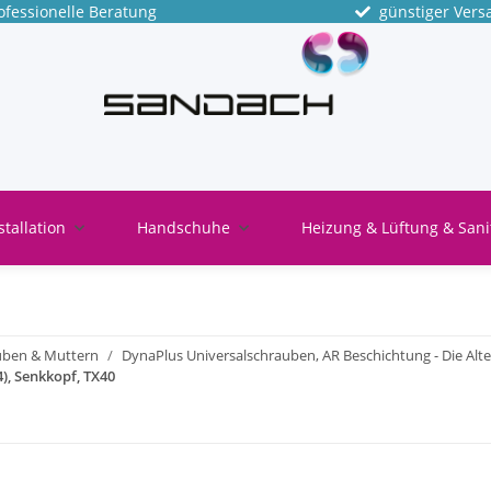
fessionelle Beratung
günstiger Vers
stallation
Handschuhe
Heizung & Lüftung & Sani
uben & Muttern
DynaPlus Universalschrauben, AR Beschichtung - Die Alte
), Senkkopf, TX40