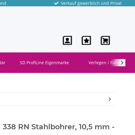
and
Verkauf gewerblich und Privat
tär
SD ProfiLine Eigenmarke
Verlegen / Führen
 338 RN Stahlbohrer, 10,5 mm -