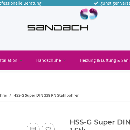
fessionelle Beratung
günstiger Vers
stallation
Handschuhe
Heizung & Lüftung & Sani
hrer
HSS-G Super DIN 338 RN Stahlbohrer
HSS-G Super DIN