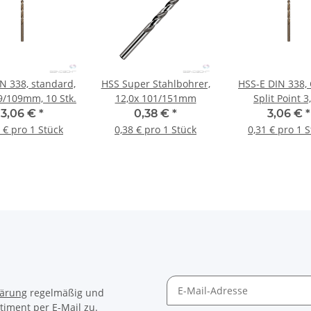
N 338, standard,
HSS Super Stahlbohrer,
HSS-E DIN 338, 
69/109mm, 10 Stk.
12,0x 101/151mm
Split Point 3
33/61mm, 10 
3,06 €
*
0,38 €
*
3,06 €
*
 € pro 1 Stück
0,38 € pro 1 Stück
0,31 € pro 1 
lärung
regelmäßig und
timent per E-Mail zu.