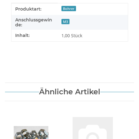
Produkteigenschaft
Wert
Produktart:
Bohrer
Anschlussgewin
M3
de:
Inhalt:
1,00 Stück
Ähnliche Artikel