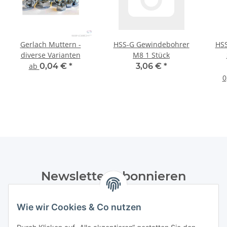
Gerlach Muttern -
HSS-G Gewindebohrer
HSS
diverse Varianten
M8 1 Stück
8
ab
0,04 €
*
3,06 €
*
0
Newsletter Abonnieren
Bitte senden Sie mir entsprechend Ihrer
Wie wir Cookies & Co nutzen
Datenschutzerklärung
regelmäßig und jederzeit widerruflich
Informationen zu Ihrem Produktsortiment per E-Mail zu.