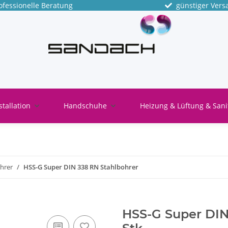
fessionelle Beratung
günstiger Vers
stallation
Handschuhe
Heizung & Lüftung & Sani
hrer
HSS-G Super DIN 338 RN Stahlbohrer
HSS-G Super DIN 