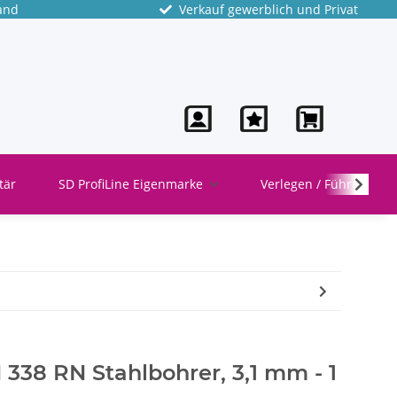
and
Verkauf gewerblich und Privat
tär
SD ProfiLine Eigenmarke
Verlegen / Führen
338 RN Stahlbohrer, 3,1 mm - 1