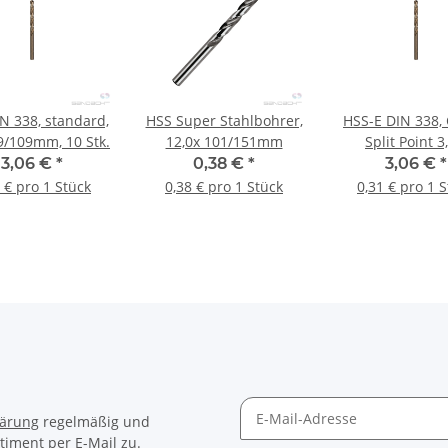
N 338, standard,
HSS Super Stahlbohrer,
HSS-E DIN 338, 
69/109mm, 10 Stk.
12,0x 101/151mm
Split Point 3
33/61mm, 10 
3,06 €
*
0,38 €
*
3,06 €
*
 € pro 1 Stück
0,38 € pro 1 Stück
0,31 € pro 1 
lärung
regelmäßig und
timent per E-Mail zu.