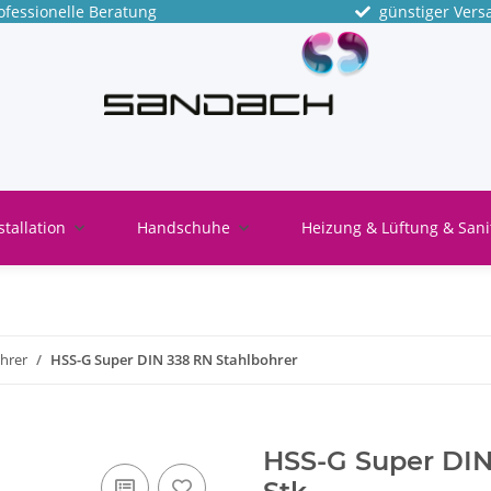
fessionelle Beratung
günstiger Vers
stallation
Handschuhe
Heizung & Lüftung & Sani
hrer
HSS-G Super DIN 338 RN Stahlbohrer
HSS-G Super DIN 