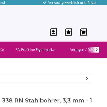
and
Verkauf gewerblich und Privat
tär
SD ProfiLine Eigenmarke
Verlegen / Führen
338 RN Stahlbohrer, 3,3 mm - 1