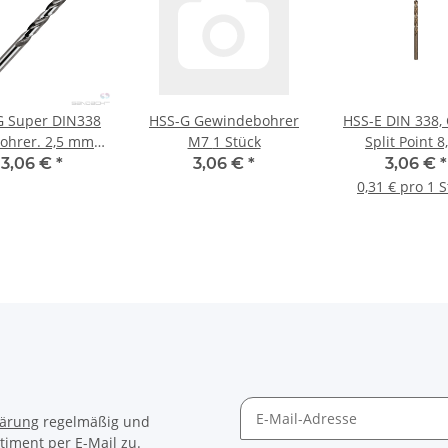
G Super DIN338
HSS-G Gewindebohrer
HSS-E DIN 338, 
bohrer. 2,5 mmm
M7 1 Stück
Split Point 8
10 Stk
75/117mm, 10
3,06 €
*
3,06 €
*
3,06 €
*
0,31 € pro 1 
lärung
regelmäßig und
timent per E-Mail zu.