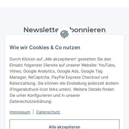
Newsletter Abonnieren
Bitte senden Sie mir entsprechend Ihrer
Wie wir Cookies & Co nutzen
Datenschutzerklärung
regelmäßig und jederzeit widerruflich
Informationen zu Ihrem Produktsortiment per E-Mail zu.
Durch Klicken auf „Alle akzeptieren“ gestatten Sie den
Einsatz folgender Dienste auf unserer Website: YouTube,
Abonnieren
Vimeo, Google Analytics, Google Ads, Google Tag
Manager, ReCaptcha, PayPal Express Checkout und
Ratenzahlung. Sie können die Einstellung jederzeit ändern
Informationen
(Fingerabdruck-Icon links unten). Weitere Details finden
Sie unter
Konfigurieren
und in unserer
Datenschutzerklärung
.
Gesetzliche Informationen
Impressum
|
Datenschutz
Vertrag widerrufen
Alle akzeptieren