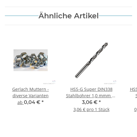
Ähnliche Artikel
Gerlach Muttern -
HSS-G Super DIN338
HSS
diverse Varianten
Stahlbohrer 1,0 mmm 10
Stk
8
ab
0,04 €
*
3,06 €
*
3,06 € pro 1 Stück
0