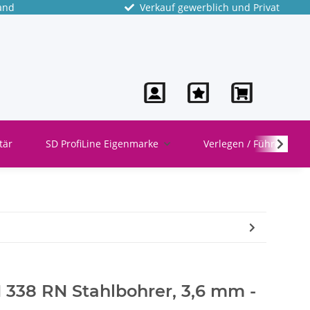
and
Verkauf gewerblich und Privat
tär
SD ProfiLine Eigenmarke
Verlegen / Führen
 338 RN Stahlbohrer, 3,6 mm -