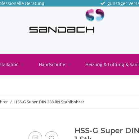
fessionelle Beratung
günstiger Vers
stallation
Handschuhe
Heizung & Lüftung & Sani
hrer
HSS-G Super DIN 338 RN Stahlbohrer
HSS-G Super DIN